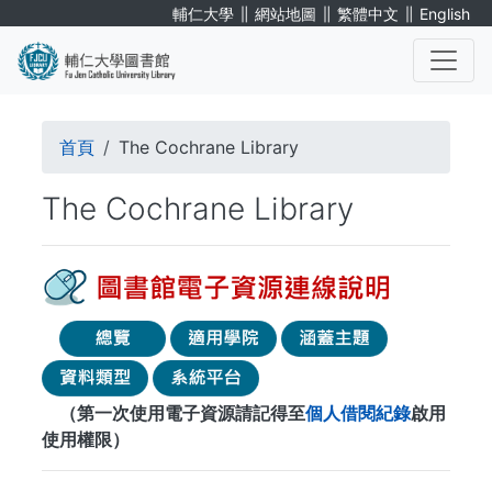
移
∥
∥
∥
輔仁大學
網站地圖
繁體中文
English
至
主
內
. . .
容
導
首頁
The Cochrane Library
航
The Cochrane Library
連
結
（第一次使用電子資源請記得至
個人借閱紀錄
啟用
使用權限）