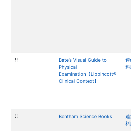
⠿
Bate’s Visual Guide to
連
Physical
料
Examination【Lippincott®
Clinical Context】
⠿
Bentham Science Books
連
料