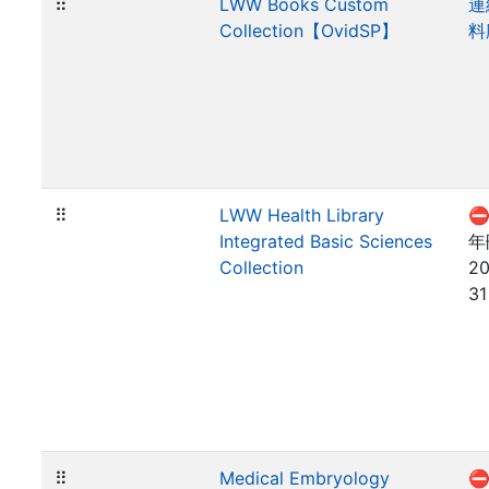
⠿
LWW Books Custom
連
Collection【OvidSP】
料
⠿
LWW Health Library
⛔
Integrated Basic Sciences
年
Collection
20
31
⠿
Medical Embryology
⛔