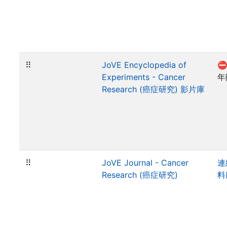
⠿
JoVE Encyclopedia of
⛔
Experiments - Cancer
年
Research (癌症研究) 影片庫
⠿
JoVE Journal - Cancer
連
Research (癌症研究)
料