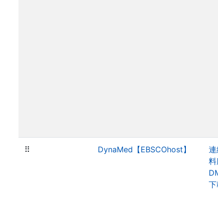
⠿
DynaMed【EBSCOhost】
連
料
D
下