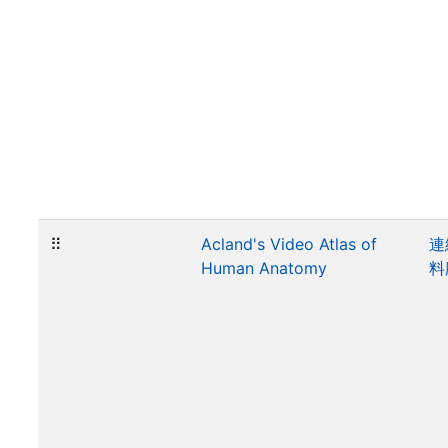
⠿
Acland's Video Atlas of
連
Human Anatomy
料