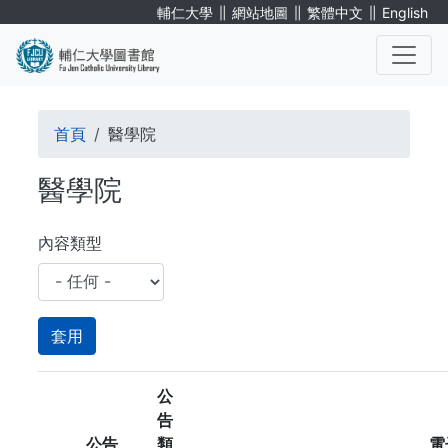
移
∥
∥
∥
輔仁大學
網站地圖
繁體中文
English
至
主
內
. . .
容
導
首頁
醫學院
航
醫學院
連
結
內容類型
公
告
公告
類
電