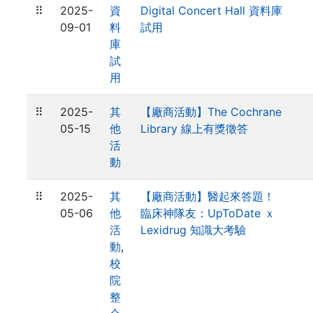
⠿
2025-
資
Digital Concert Hall 資料庫
09-01
料
試用
庫
試
用
⠿
2025-
其
【廠商活動】The Cochrane
05-15
他
Library 線上有獎徵答
活
動
⠿
2025-
其
【廠商活動】醫起來答題！
05-06
他
臨床神隊友：UpToDate ｘ
活
Lexidrug 知識大考驗
動
,
校
院
整