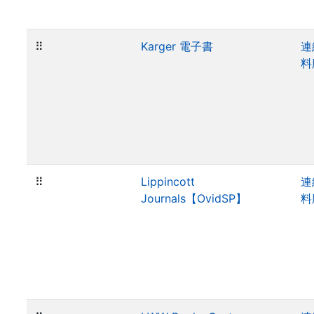
⠿
Karger 電子書
連
料
⠿
Lippincott
連
Journals【OvidSP】
料