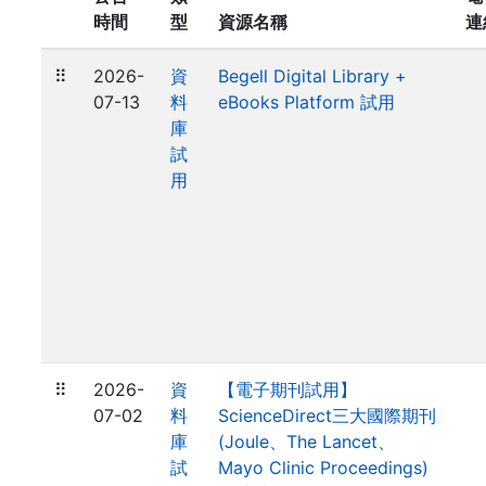
時間
型
資源名稱
連
⠿
2026-
資
Begell Digital Library +
07-13
料
eBooks Platform 試用
庫
試
用
⠿
2026-
資
【電子期刊試用】
07-02
料
ScienceDirect三大國際期刊
庫
(Joule、The Lancet、
試
Mayo Clinic Proceedings)