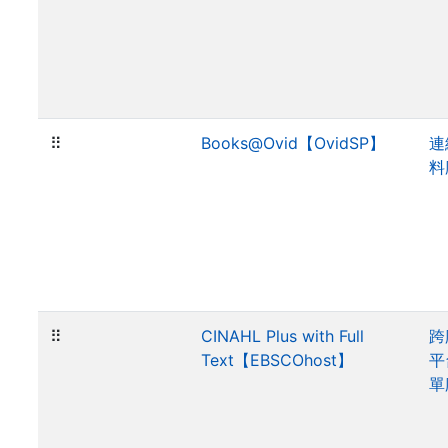
⠿
Books@Ovid【OvidSP】
連
料
⠿
CINAHL Plus with Full
跨
Text【EBSCOhost】
平
單