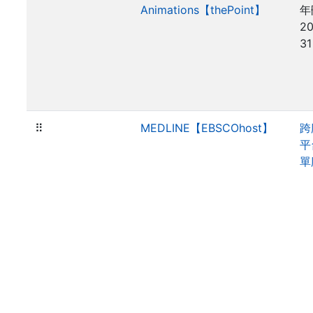
Animations【thePoint】
年
20
31
⠿
MEDLINE【EBSCOhost】
跨
平
單