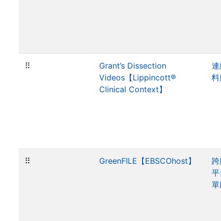
⠿
Grant’s Dissection
連
Videos【Lippincott®
料
Clinical Context】
⠿
GreenFILE【EBSCOhost】
跨
平
單