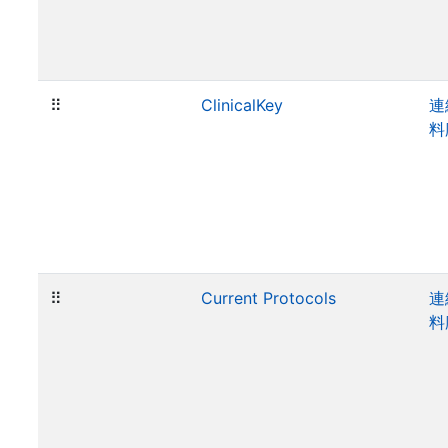
⠿
ClinicalKey
連
料
⠿
Current Protocols
連
料