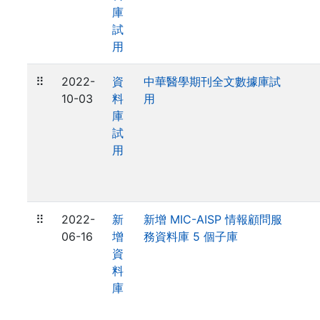
庫
試
用
⠿
2022-
資
中華醫學期刊全文數據庫試
10-03
料
用
庫
試
用
⠿
2022-
新
新增 MIC-AISP 情報顧問服
06-16
增
務資料庫 5 個子庫
資
料
庫