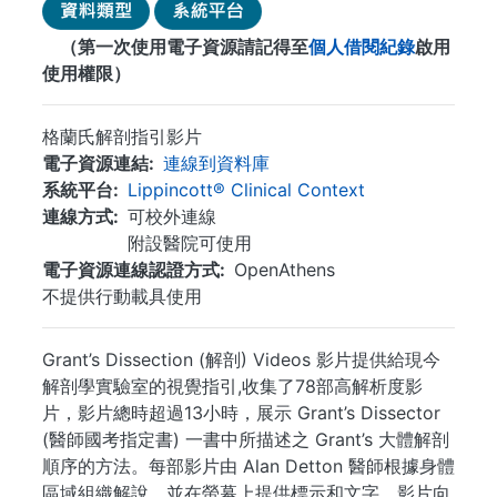
（第一次使用電子資源請記得至
個人借閱紀錄
啟用
使用權限）
格蘭氏解剖指引影片
電子資源連結
連線到資料庫
系統平台
Lippincott® Clinical Context
連線方式
可校外連線
附設醫院可使用
電子資源連線認證方式
OpenAthens
不提供行動載具使用
Grant’s Dissection (解剖) Videos 影片提供給現今
解剖學實驗室的視覺指引,收集了78部高解析度影
片，影片總時超過13小時，展示 Grant’s Dissector
(醫師國考指定書) 一書中所描述之 Grant’s 大體解剖
順序的方法。每部影片由 Alan Detton 醫師根據身體
區域組織解說，並在螢幕上提供標示和文字。影片向