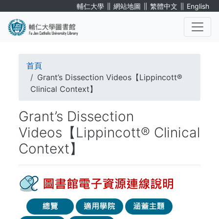
移
∥
∥
∥
輔仁大學
網站地圖
繁體中文
English
至
主
內
. . .
容
導
首頁
航
Grant’s Dissection Videos【Lippincott®
Clinical Context】
連
Grant’s Dissection
結
Videos【Lippincott® Clinical
Context】