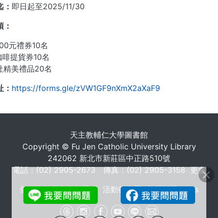
迄：
即日起至2025/11/30
項：
00元禮券10名
1咖啡提貨券10名
社精美禮品20名
址：
https://forms.gle/zVW1GF9nXmX2aXaF9
. . .
天主教輔仁大學圖書館
Copyright © Fu Jen Catholic University Library
242062 新北市新莊區中正路510號
電話：(02) 2905-2673 傳真：(02) 2905-3158
更多
個人資料蒐集告知聲明
活動行事曆
常問問題 FAQs