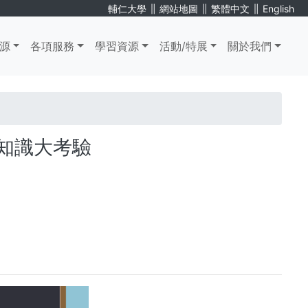
∥
∥
∥
輔仁大學
網站地圖
繁體中文
English
源
各項服務
學習資源
活動/特展
關於我們
 知識大考驗