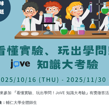
同來參加
「
看懂實驗、玩出學問！JoVE 知識大考驗
」
有獎徵答活
象：
輔仁大學全體師生