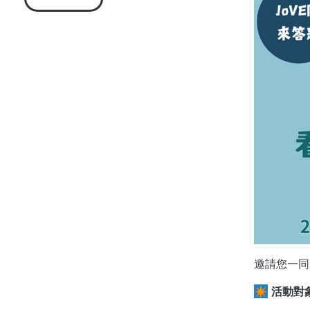
邀請您一
✴️
活動對