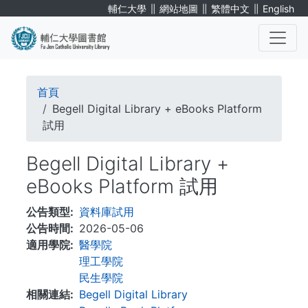
移
∥
∥
∥
輔仁大學
網站地圖
繁體中文
English
至
主
內
. . .
容
導
首頁
航
Begell Digital Library + eBooks Platform
試用
連
Begell Digital Library +
結
eBooks Platform 試用
公告類型
資料庫試用
公告時間
2026-05-06
適用學院
醫學院
理工學院
民生學院
相關連結
Begell Digital Library