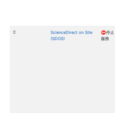
⠿
ScienceDirect on Site
⛔停止
(SDOS)
服務