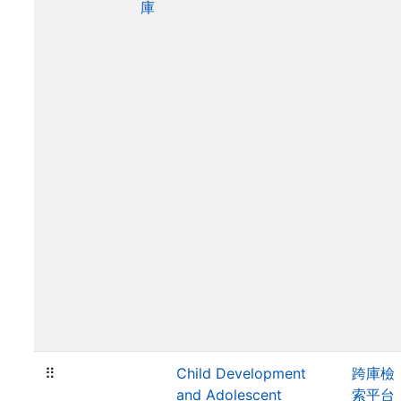
庫
⠿
Child Development
跨庫檢
and Adolescent
索平台