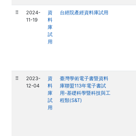
⠿
2024-
資
台經院產經資料庫試用
11-19
料
庫
試
用
⠿
2023-
資
臺灣學術電子書暨資料
12-04
料
庫聯盟113年電子書試
庫
用-基礎科學暨科技與工
試
程類(S&T)
用