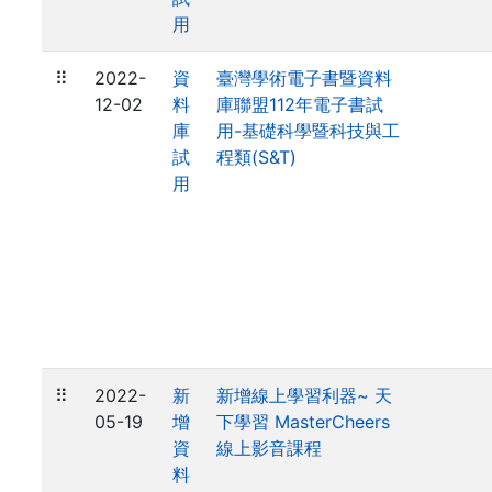
用
⠿
2022-
資
臺灣學術電子書暨資料
12-02
料
庫聯盟112年電子書試
庫
用-基礎科學暨科技與工
試
程類(S&T)
用
⠿
2022-
新
新增線上學習利器~ 天
05-19
增
下學習 MasterCheers
資
線上影音課程
料