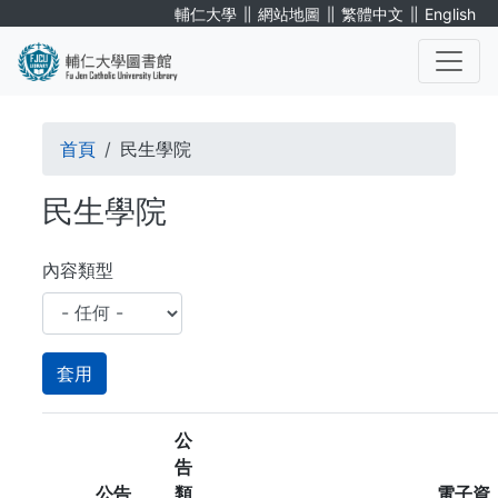
移
∥
∥
∥
輔仁大學
網站地圖
繁體中文
English
至
主
內
. . .
容
導
首頁
民生學院
航
民生學院
連
結
內容類型
公
告
公告
類
電子資