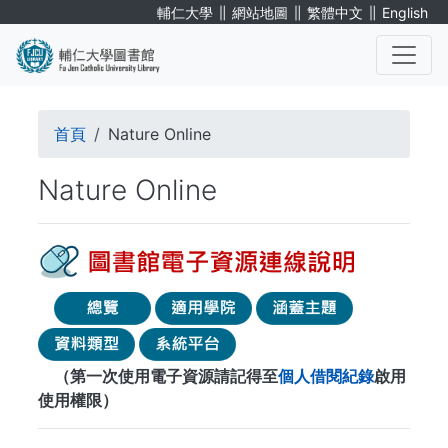
移
∥
∥
∥
輔仁大學
網站地圖
繁體中文
English
至
主
內
. . .
容
導
首頁
Nature Online
航
Nature Online
連
結
（第一次使用電子資源請記得至
個人借閱紀錄
啟用
使用權限）