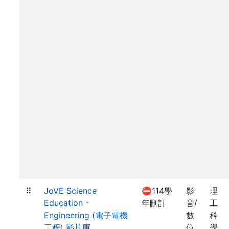
⠿
JoVE Science
⛔114學
影
理
Education -
年刪訂
音/
工
Engineering (電子電機
數
科
工程) 影片庫
位
學