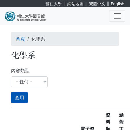
移
∥
∥
∥
輔仁大學
網站地圖
繁體中文
English
至
主
內
. . .
容
導
首頁
化學系
航
化學系
連
結
內容類型
資
涵
料
蓋
電子資
類
主