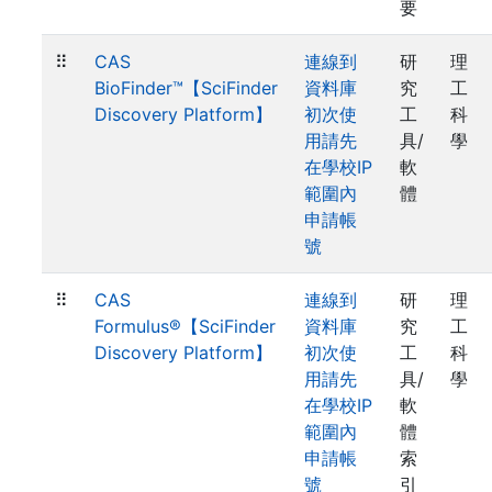
要
⠿
CAS
連線到
研
理
BioFinder™【SciFinder
資料庫
究
工
Discovery Platform】
初次使
工
科
用請先
具/
學
在學校IP
軟
範圍內
體
申請帳
號
⠿
CAS
連線到
研
理
Formulus®【SciFinder
資料庫
究
工
Discovery Platform】
初次使
工
科
用請先
具/
學
在學校IP
軟
範圍內
體
申請帳
索
號
引