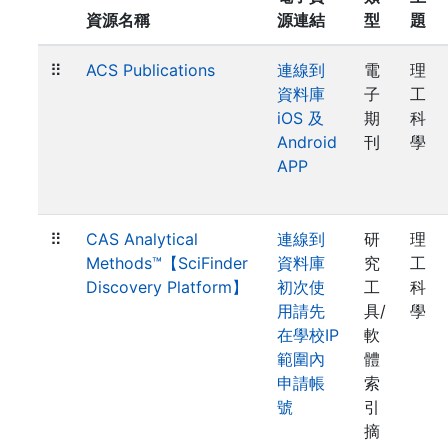
資源名稱
源連結
型
題
⠿
ACS Publications
連線到
電
理
資料庫
子
工
iOS 及
期
科
Android
刊
學
APP
⠿
CAS Analytical
連線到
研
理
Methods™【SciFinder
資料庫
究
工
Discovery Platform】
初次使
工
科
用請先
具/
學
在學校IP
軟
範圍內
體
申請帳
索
號
引
摘