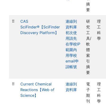
摘
要
⠿
CAS
連線到
研
理
SciFinder®【SciFinder
資料庫
究
工
Discovery Platform】
初次使
工
科
用請先
具/
學
在學校IP
軟
範圍內
體
用學校
索
email申
引
請帳號
摘
要
⠿
Current Chemical
連線到
電
理
Reactions【Web of
資料庫
子
工
Science】
期
科
刊
學