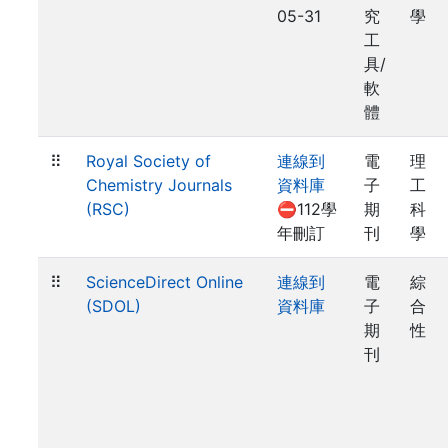
05-31
究
學
工
具/
軟
體
⠿
Royal Society of
連線到
電
理
Chemistry Journals
資料庫
子
工
(RSC)
⛔112學
期
科
年刪訂
刊
學
⠿
ScienceDirect Online
連線到
電
綜
(SDOL)
資料庫
子
合
期
性
刊