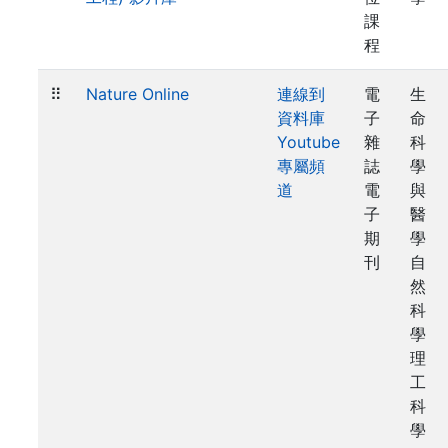
課
程
⠿
Nature Online
連線到
電
生
資料庫
子
命
Youtube
雜
科
專屬頻
誌
學
道
電
與
子
醫
期
學
刊
自
然
科
學
理
工
科
學