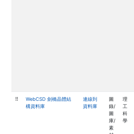
⠿
WebCSD 劍橋晶體結
連線到
圖
理
構資料庫
資料庫
錄/
工
圖
科
庫/
學
素