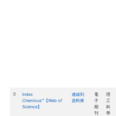
⠿
Index
連線到
電
理
Chemicus™【Web of
資料庫
子
工
Science】
期
科
刊
學