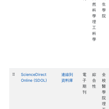
然
生
科
學
學
院
理
工
科
學
⠿
ScienceDirect
連線到
電
綜
全
Online (SDOL)
資料庫
子
合
校
期
性
醫
刊
學
院
理