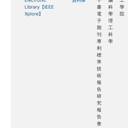
Electronic
資料庫
子
腦
工
Library【IEEE
書
科
學
Xplore】
電
學
院
子
理
期
工
刊
科
專
學
利
標
準
技
術
報
告
研
究
報
告
會