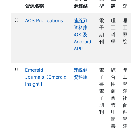
資源名稱
源連結
型
題
院
⠿
ACS Publications
連線到
電
理
理
資料庫
子
工
工
iOS 及
期
科
學
Android
刊
學
院
APP
⠿
Emerald
連線到
電
綜
理
Journals【Emerald
資料庫
子
合
工
Insight】
書
性
學
電
商
院
子
業
社
期
管
會
刊
理
科
圖
學
書
院