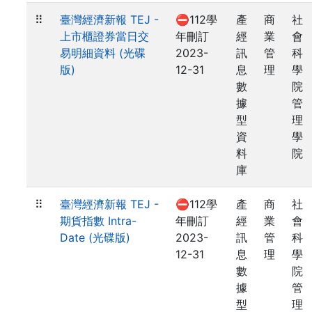
⠿
臺灣經濟新報 TEJ -
⛔112學
產
商
社
上市櫃證券當日交
年刪訂
經
業
會
易明細資料 (光碟
2023-
訊
管
科
版)
12-31
息
理
學
數
院
據
管
型
理
資
學
料
院
庫
⠿
臺灣經濟新報 TEJ -
⛔112學
產
商
社
期貨指數 Intra-
年刪訂
經
業
會
Date (光碟版)
2023-
訊
管
科
12-31
息
理
學
數
院
據
管
型
理