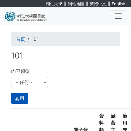
移
∥
∥
∥
輔仁大學
網站地圖
繁體中文
English
至
主
內
. . .
容
導
首頁
101
航
101
連
結
內容類型
資
涵
適
料
蓋
用
電子資
類
主
學