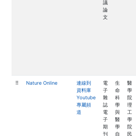
議
論
文
⠿
Nature Online
連線到
電
生
醫
資料庫
子
命
學
Youtube
雜
科
院
專屬頻
誌
學
理
道
電
與
工
子
醫
學
期
學
院
刊
自
民