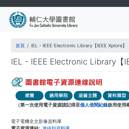
移
至
主
內
容
導
首頁
IEL - IEEE Electronic Library【IEEE Xplore】
航
IEL - IEEE Electronic Library【
連
結
（第一次使用電子資源請記得至
個人借閱紀錄
啟用使用
電子電機全文影像資料庫
電子資源連結
連線到資料庫