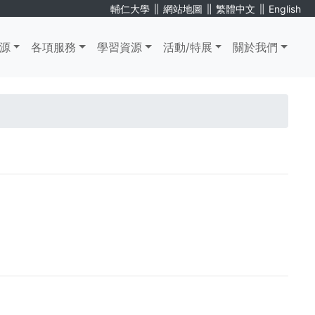
∥
∥
∥
輔仁大學
網站地圖
繁體中文
English
源
各項服務
學習資源
活動/特展
關於我們