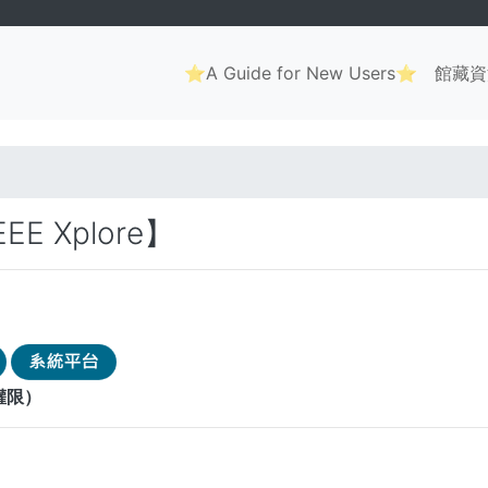
Main
⭐A Guide for New Users⭐
館藏資
navigation
. . .
IEEE Xplore】
權限）