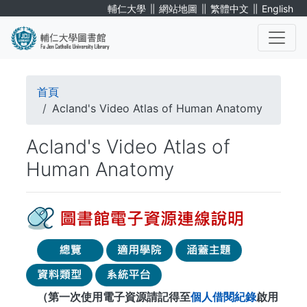
移
∥
∥
∥
輔仁大學
網站地圖
繁體中文
English
至
主
內
. . .
容
導
首頁
航
Acland's Video Atlas of Human Anatomy
連
Acland's Video Atlas of
結
Human Anatomy
（第一次使用電子資源請記得至
個人借閱紀錄
啟用