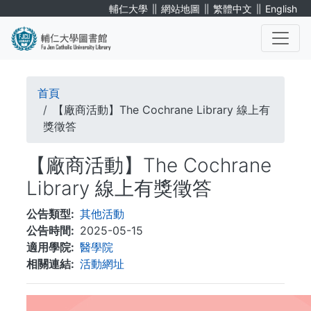
移
∥
∥
∥
輔仁大學
網站地圖
繁體中文
English
至
主
內
. . .
容
導
首頁
航
【廠商活動】The Cochrane Library 線上有
獎徵答
連
【廠商活動】The Cochrane
結
Library 線上有獎徵答
公告類型
其他活動
公告時間
2025-05-15
適用學院
醫學院
相關連結
活動網址