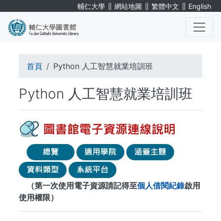
移
∥
∥
∥
輔仁大學
網站地圖
繁體中文
English
至
主
內
. . .
容
導
首頁
Python 人工智慧就業培訓班
航
Python 人工智慧就業培訓班
連
結
（第一次使用電子資源請記得至
個人借閱紀錄
啟用
使用權限）