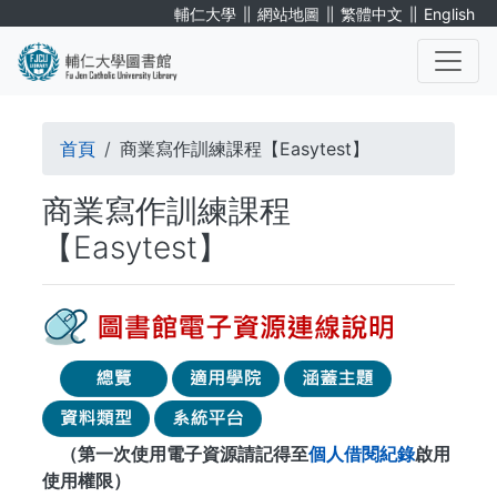
移
∥
∥
∥
輔仁大學
網站地圖
繁體中文
English
至
主
內
. . .
容
導
首頁
商業寫作訓練課程【Easytest】
航
商業寫作訓練課程
連
【Easytest】
結
（第一次使用電子資源請記得至
個人借閱紀錄
啟用
使用權限）