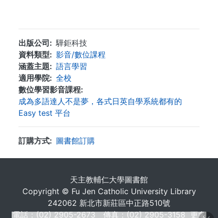
...
出版公司
驊鉅科技
資料類型
影音/數位課程
涵蓋主題
語言學習
適用學院
全校
數位學習影音課程
成為多語達人不是夢，各式日英自學系統都有的
Easy test 平台
訂購方式
圖書館訂購
. . .
天主教輔仁大學圖書館
Copyright © Fu Jen Catholic University Library
242062 新北市新莊區中正路510號
電話：(02) 2905-2673 傳真：(02) 2905-3158
更多