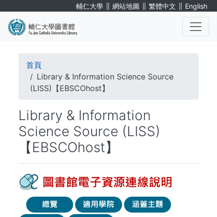
移
∥
∥
∥
輔仁大學
網站地圖
繁體中文
English
至
主
內
. . .
容
導
首頁
航
Library & Information Science Source
(LISS)【EBSCOhost】
連
Library & Information
結
Science Source (LISS)
【EBSCOhost】