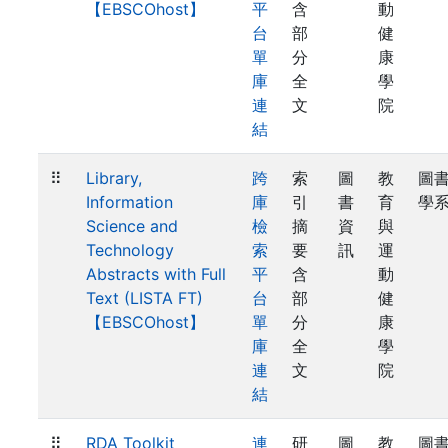
【EBSCOhost】
平
含
動
台
部
健
單
分
康
庫
全
學
連
文
院
結
⠿
Library,
跨
索
圖
教
圖
Information
庫
引
書
育
學
Science and
檢
摘
資
與
Technology
索
要
訊
運
Abstracts with Full
平
含
動
Text (LISTA FT)
台
部
健
【EBSCOhost】
單
分
康
庫
全
學
連
文
院
結
⠿
RDA Toolkit
連
研
圖
教
圖