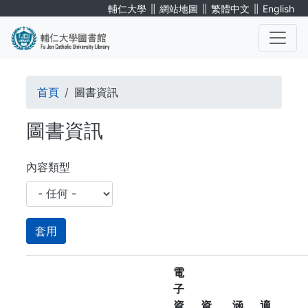
移
∥
∥
∥
輔仁大學
網站地圖
繁體中文
English
至
主
內
. . .
容
導
首頁
圖書資訊
航
圖書資訊
連
結
內容類型
電
子
資
資
涵
適