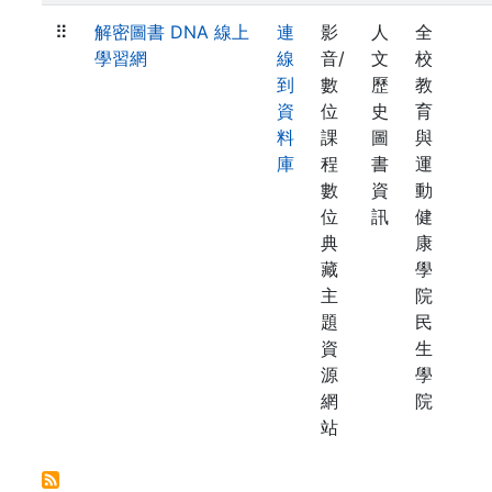
⠿
解密圖書 DNA 線上
連
影
人
全
學習網
線
音/
文
校
到
數
歷
教
資
位
史
育
料
課
圖
與
庫
程
書
運
數
資
動
位
訊
健
典
康
藏
學
主
院
題
民
資
生
源
學
網
院
站