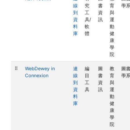
線
究
書
育
學
到
工
資
與
資
具/
訊
運
料
軟
動
庫
體
健
康
學
院
⠿
WebDewey in
連
編
圖
教
圖
Connexion
線
目
書
育
學
到
工
資
與
資
具
訊
運
料
動
庫
健
康
學
院