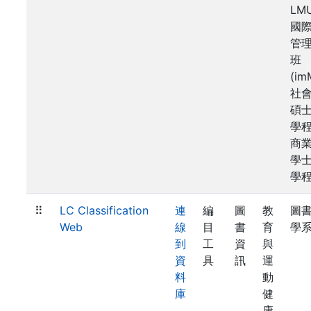
LM
國
管
班
(im
社
碩
學
商
學
學
⠿
LC Classification
連
編
圖
教
圖
Web
線
目
書
育
學
到
工
資
與
資
具
訊
運
料
動
庫
健
康