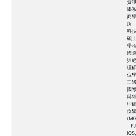
資
學
商
所
科
碩
學
國
與
理
位
三
國
與
理
位
(M
– FJ
IQS