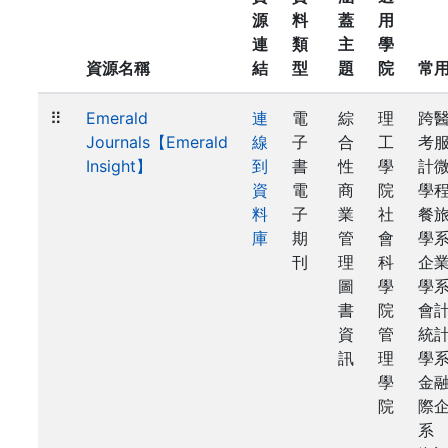
源
料
蓋
用
連
類
主
學
資源名稱
結
型
題
院
常
⠿
Emerald
連
電
綜
理
跨
Journals【Emerald
線
子
合
工
考
Insight】
到
書
性
學
計
資
電
商
院
學
料
子
業
社
餐
庫
期
管
會
學
刊
理
科
企
圖
學
學
書
院
會
資
管
統
訊
理
學
學
金
院
際
系