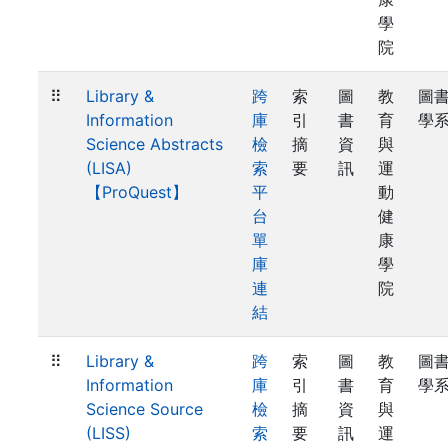
學
院
⠿
Library &
跨
索
圖
教
圖
Information
庫
引
書
育
學
Science Abstracts
檢
摘
資
與
(LISA)
索
要
訊
運
【ProQuest】
平
動
台
健
單
康
庫
學
連
院
結
⠿
Library &
跨
索
圖
教
圖
Information
庫
引
書
育
學
Science Source
檢
摘
資
與
(LISS)
索
要
訊
運