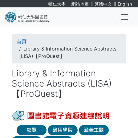
移
∥
∥
∥
輔仁大學
網站地圖
繁體中文
English
至
主
內
. . .
容
導
首頁
航
Library & Information Science Abstracts
(LISA)【ProQuest】
連
Library & Information
結
Science Abstracts (LISA)
【ProQuest】