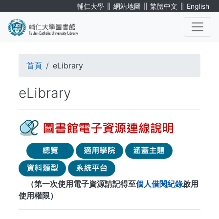
移
∥
∥
∥
輔仁大學
網站地圖
繁體中文
English
至
主
內
. . .
容
導
首頁
eLibrary
航
eLibrary
連
結
（第一次使用電子資源請記得至
個人借閱紀錄
啟用
使用權限）