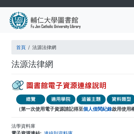
移
至
主
內
容
導
首頁
法源法律網
航
法源法律網
連
結
（第一次使用電子資源請記得至
個人借閱紀錄
啟用使用
法學資料庫
電子資源連結
連線到資料庫