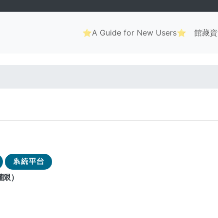
Main
⭐A Guide for New Users⭐
館藏資
navigation
. . .
權限）