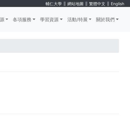
∥
∥
∥
輔仁大學
網站地圖
繁體中文
English
源
各項服務
學習資源
活動/特展
關於我們