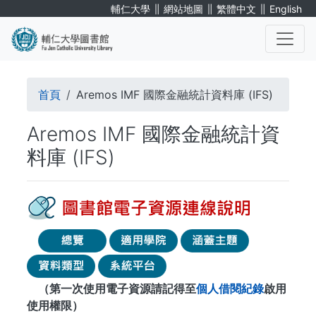
移
∥
∥
∥
輔仁大學
網站地圖
繁體中文
English
至
主
內
. . .
容
導
首頁
Aremos IMF 國際金融統計資料庫 (IFS)
航
Aremos IMF 國際金融統計資
連
料庫 (IFS)
結
（第一次使用電子資源請記得至
個人借閱紀錄
啟用
使用權限）