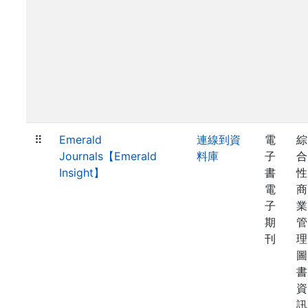
⠿
Emerald
連線到資
電
綜
Journals【Emerald
料庫
子
合
Insight】
書
性
電
商
子
業
期
管
刊
理
圖
書
資
訊