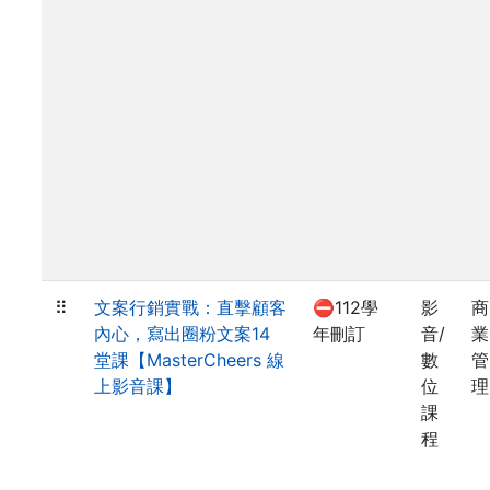
⠿
文案行銷實戰：直擊顧客
⛔112學
影
商
內心，寫出圈粉文案14
年刪訂
音/
業
堂課【MasterCheers 線
數
管
上影音課】
位
理
課
程