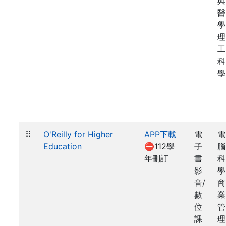
與
醫
學
理
工
科
學
⠿
O'Reilly for Higher
APP下載
電
電
Education
⛔112學
子
腦
年刪訂
書
科
影
學
音/
商
數
業
位
管
課
理