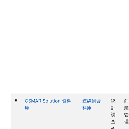
⠿
CSMAR Solution 資料
連線到資
統
商
庫
料庫
計
業
調
管
查
理
產