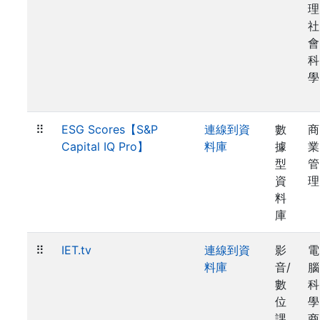
理
社
會
科
學
⠿
ESG Scores【S&P
連線到資
數
商
Capital IQ Pro】
料庫
據
業
型
管
資
理
料
庫
⠿
IET.tv
連線到資
影
電
料庫
音/
腦
數
科
位
學
課
商