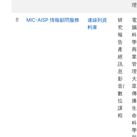
理
⠿
MIC-AISP 情報顧問服務
連線到資
研
電
料庫
究
腦
報
科
告
學
產
商
經
業
訊
管
息
理
影
大
音/
眾
數
傳
位
播
課
生
程
命
科
學