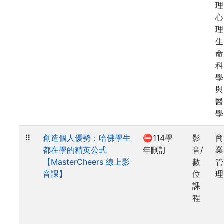
理
心
理
生
命
科
學
與
醫
學
⠿
創造個人優勢：哈佛學生
⛔114學
影
商
都在學的精英公式
年刪訂
音/
業
【MasterCheers 線上影
數
管
音課】
位
理
課
程