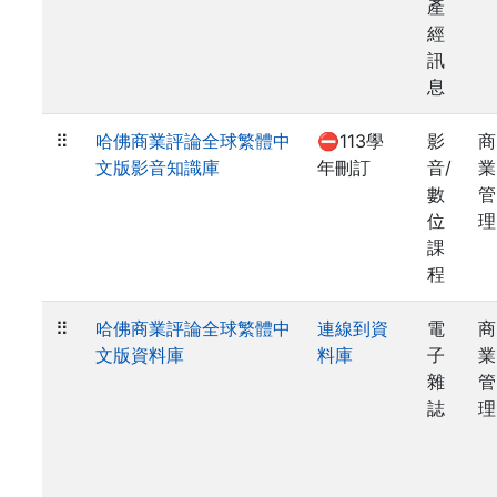
產
經
訊
息
⠿
哈佛商業評論全球繁體中
⛔113學
影
商
文版影音知識庫
年刪訂
音/
業
數
管
位
理
課
程
⠿
哈佛商業評論全球繁體中
連線到資
電
商
文版資料庫
料庫
子
業
雜
管
誌
理