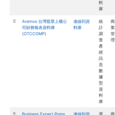
料
庫
⠿
Aremos 台灣股票上櫃公
連線到資
統
商
司財務報表資料庫
料庫
計
業
(OTCCOMP)
調
管
查
理
產
經
訊
息
數
據
型
資
料
庫
⠿
Business Expert Press
連線到資
電
商