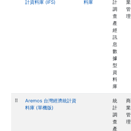
計資料庫 (IFS)
料庫
計
業
調
管
查
理
產
經
訊
息
數
據
型
資
料
庫
⠿
Aremos 台灣經濟統計資
統
商
料庫 (單機版)
計
業
調
管
查
理
產