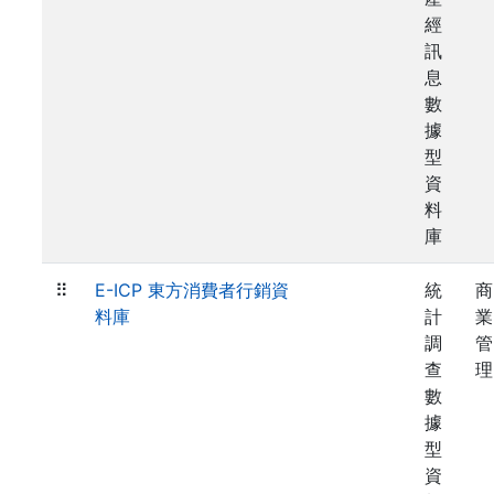
經
訊
息
數
據
型
資
料
庫
⠿
E-ICP 東方消費者行銷資
統
商
料庫
計
業
調
管
查
理
數
據
型
資