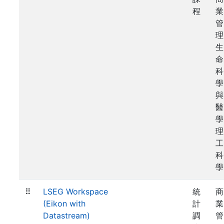
程
業
管
理
生
命
科
學
與
醫
學
理
工
科
學
⠿
LSEG Workspace
統
商
(Eikon with
計
業
Datastream)
調
管