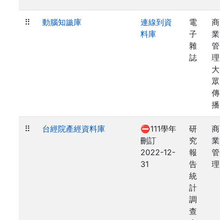
⠿
動腦知識庫
連線到資
電
商
料庫
子
業
雜
管
誌
理
大
眾
傳
播
⠿
台經院產經資料庫
⛔111學年
研
商
刪訂
究
業
2022-12-
報
管
31
告
理
統
計
調
查