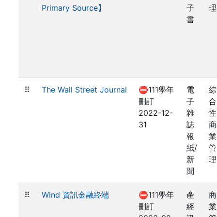
Primary Source】
子
理
書
⠿
The Wall Street Journal
⛔111學年
電
綜
刪訂
子
合
2022-12-
雜
性
31
誌
商
報
業
紙/
管
新
理
聞
⠿
Wind 資訊金融終端
⛔111學年
產
商
刪訂
經
業