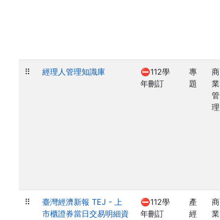
⠿
經理人管理知識庫
⛔112學
專
商
年刪訂
題
業
管
理
⠿
臺灣經濟新報 TEJ - 上
⛔112學
產
商
市櫃證券當日交易明細資
年刪訂
經
業