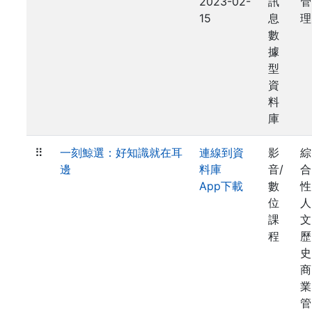
2023-02-
訊
管
15
息
理
數
據
型
資
料
庫
⠿
一刻鯨選：好知識就在耳
連線到資
影
綜
邊
料庫
音/
合
App下載
數
性
位
人
課
文
程
歷
史
商
業
管