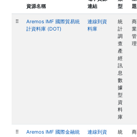
資源名稱
連結
型
題
⠿
Aremos IMF 國際貿易統
連線到資
統
商
計資料庫 (DOT)
料庫
計
業
調
管
查
理
產
經
訊
息
數
據
型
資
料
庫
⠿
Aremos IMF 國際金融統
連線到資
統
商