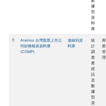
數
據
型
資
料
庫
⠿
Aremos 台灣股票上市公
連線到資
統
商
司財務報表資料庫
料庫
計
業
(COMP)
調
管
查
理
產
經
訊
息
數
據
型
資