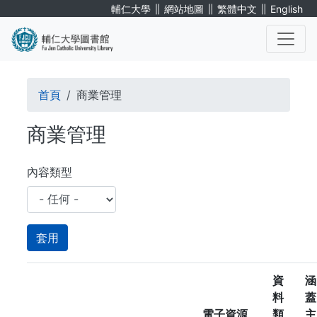
移
∥
∥
∥
輔仁大學
網站地圖
繁體中文
English
至
主
內
. . .
容
導
首頁
商業管理
航
商業管理
連
結
內容類型
資
涵
料
蓋
電子資源
類
主