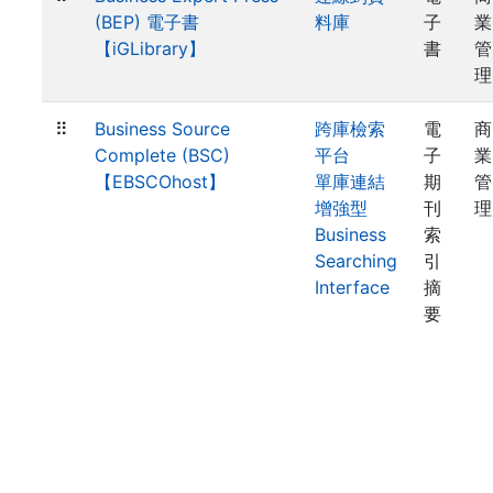
(BEP) 電子書
料庫
子
業
【iGLibrary】
書
管
理
⠿
Business Source
跨庫檢索
電
商
Complete (BSC)
平台
子
業
【EBSCOhost】
單庫連結
期
管
增強型
刊
理
Business
索
Searching
引
Interface
摘
要