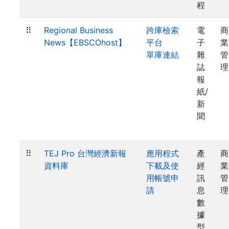
程
⠿
Regional Business
跨庫檢索
電
商
News【EBSCOhost】
平台
子
業
單庫連結
雜
管
誌
理
報
紙/
新
聞
⠿
TEJ Pro 台灣經濟新報
應用程式
產
商
資料庫
下載及使
經
業
用帳號申
訊
管
請
息
理
數
據
型