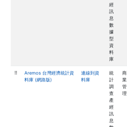
經
訊
息
數
據
型
資
料
庫
⠿
Aremos 台灣經濟統計資
連線到資
統
商
料庫 (網路版)
料庫
計
業
調
管
查
理
產
經
訊
息