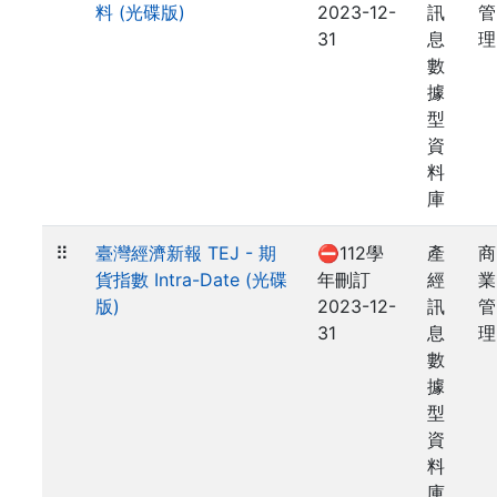
料 (光碟版)
2023-12-
訊
管
31
息
理
數
據
型
資
料
庫
⠿
臺灣經濟新報 TEJ - 期
⛔112學
產
商
貨指數 Intra-Date (光碟
年刪訂
經
業
版)
2023-12-
訊
管
31
息
理
數
據
型
資
料
庫