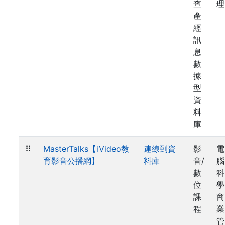
查
理
產
經
訊
息
數
據
型
資
料
庫
⠿
MasterTalks【iVideo教
連線到資
影
電
育影音公播網】
料庫
音/
腦
數
科
位
學
課
商
程
業
管