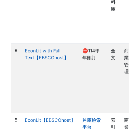
料
庫
⠿
EconLit with Full
⛔114學
全
商
Text【EBSCOhost】
年刪訂
文
業
管
理
⠿
EconLit【EBSCOhost】
跨庫檢索
索
商
平台
引
業