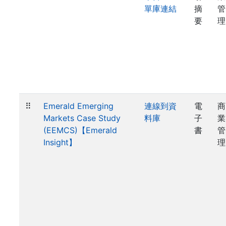
單庫連結
摘
管
要
理
⠿
Emerald Emerging
連線到資
電
商
Markets Case Study
料庫
子
業
(EEMCS)【Emerald
書
管
Insight】
理