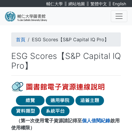
移
∥
∥
∥
輔仁大學
網站地圖
繁體中文
English
至
主
內
. . .
容
導
首頁
ESG Scores【S&P Capital IQ Pro】
航
ESG Scores【S&P Capital IQ
連
Pro】
結
（第一次使用電子資源請記得至
個人借閱紀錄
啟用
使用權限）