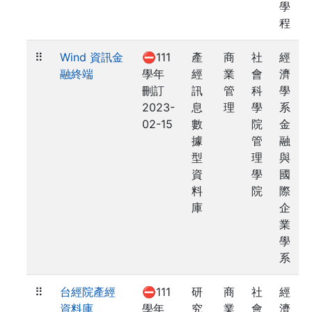
學
程
⠿
Wind 資訊金
⛔111
產
商
社
經
融終端
學年
經
業
會
濟
刪訂
訊
管
科
學
2023-
息
理
學
系
02-15
數
院
金
據
管
融
型
理
與
資
學
國
料
院
際
庫
企
業
學
系
⠿
台經院產經
⛔111
研
商
社
經
資料庫
學年
究
業
會
濟