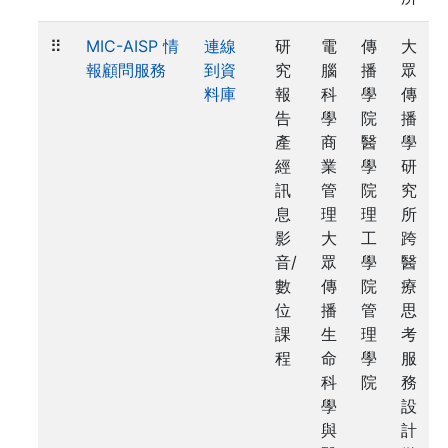
⠿
MIC-AISP 情
連線
研
電
傳
大
報顧問服務
到資
究
腦
播
眾
料庫
報
科
學
傳
告
學
院
播
產
商
醫
學
經
業
學
研
訊
管
院
究
息
理
理
所
影
大
工
跨
音/
眾
學
醫
數
傳
院
療
位
播
管
思
課
生
理
考
程
命
學
服
科
院
務
學
設
與
計