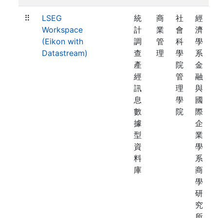
⠿
LSEG
統
商
社
經
Workspace
計
業
會
濟
(Eikon with
調
管
科
學
Datastream)
查
理
學
系
產
院
金
經
管
融
訊
理
與
息
學
國
數
院
際
據
企
型
業
資
學
料
系
庫
商
學
研
究
所