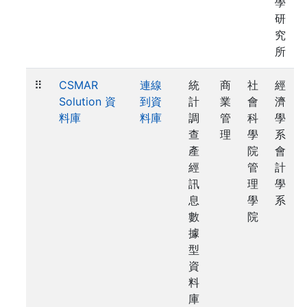
學
研
究
所
⠿
CSMAR
連線
統
商
社
經
Solution 資
到資
計
業
會
濟
料庫
料庫
調
管
科
學
查
理
學
系
產
院
會
經
管
計
訊
理
學
息
學
系
數
院
據
型
資
料
庫