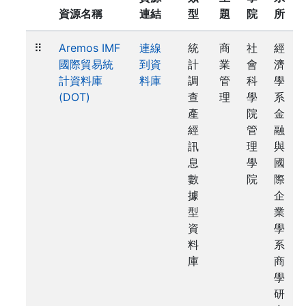
資源名稱
連結
型
題
院
所
⠿
Aremos IMF
連線
統
商
社
經
國際貿易統
到資
計
業
會
濟
計資料庫
料庫
調
管
科
學
(DOT)
查
理
學
系
產
院
金
經
管
融
訊
理
與
息
學
國
數
院
際
據
企
型
業
資
學
料
系
庫
商
學
研