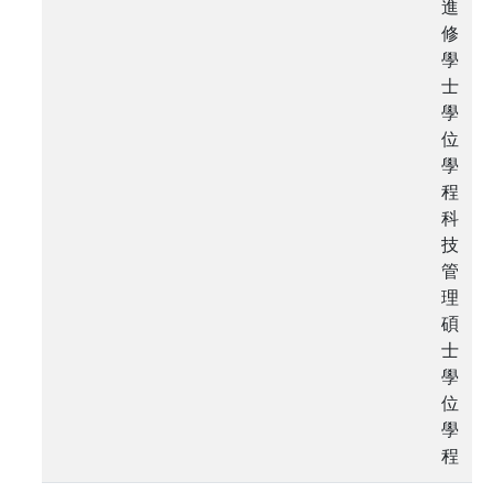
進
修
學
士
學
位
學
程
科
技
管
理
碩
士
學
位
學
程