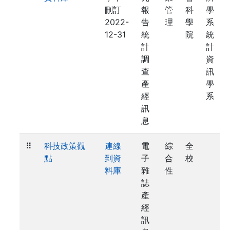
刪訂
報
管
科
學
2022-
告
理
學
系
12-31
統
院
統
計
計
調
資
查
訊
產
學
經
系
訊
息
⠿
科技政策觀
連線
電
綜
全
點
到資
子
合
校
料庫
雜
性
誌
產
經
訊