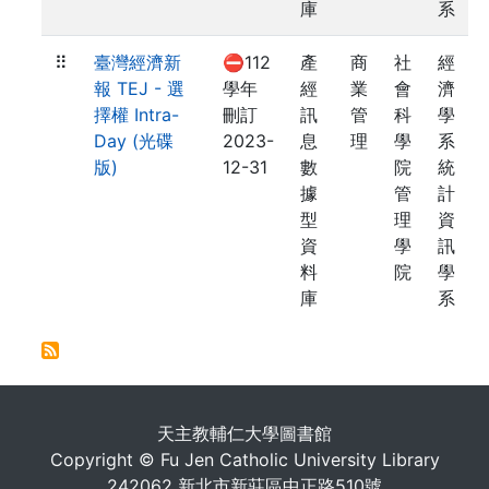
庫
系
⠿
臺灣經濟新
⛔112
產
商
社
經
報 TEJ - 選
學年
經
業
會
濟
擇權 Intra-
刪訂
訊
管
科
學
Day (光碟
2023-
息
理
學
系
版)
12-31
數
院
統
據
管
計
型
理
資
資
學
訊
料
院
學
庫
系
. . .
天主教輔仁大學圖書館
Copyright © Fu Jen Catholic University Library
242062 新北市新莊區中正路510號