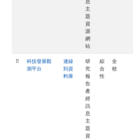
息
主
題
資
源
網
站
⠿
科技發展觀
連線
研
綜
全
測平台
到資
究
合
校
料庫
報
性
告
產
經
訊
息
主
題
資