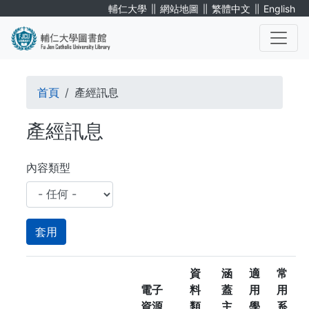
移
∥
∥
∥
輔仁大學
網站地圖
繁體中文
English
至
主
內
. . .
容
導
首頁
產經訊息
航
產經訊息
連
結
內容類型
資
涵
適
常
電子
料
蓋
用
用
資源
類
主
學
系