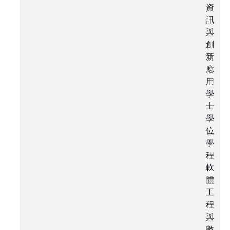
資
訊
與
創
新
應
用
學
士
學
位
學
程
軟
體
工
程
與
數