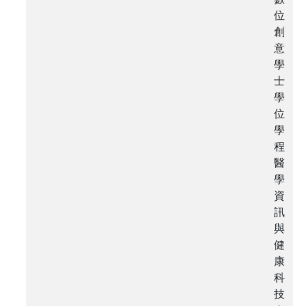
位
創
意
學
士
學
位
學
程
醫
學
資
訊
與
健
康
科
技