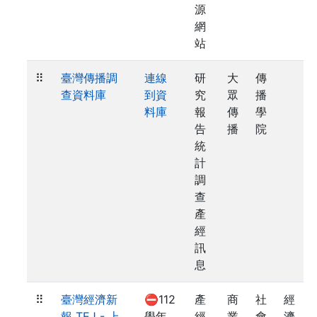
源
網
站
⠿
臺灣傳播調
連線
研
大
傳
查資料庫
到資
究
眾
播
料庫
報
傳
學
告
播
院
統
計
調
查
產
經
訊
息
⠿
臺灣經濟新
⛔112
產
商
社
經
報 TEJ - 上
學年
經
業
會
濟