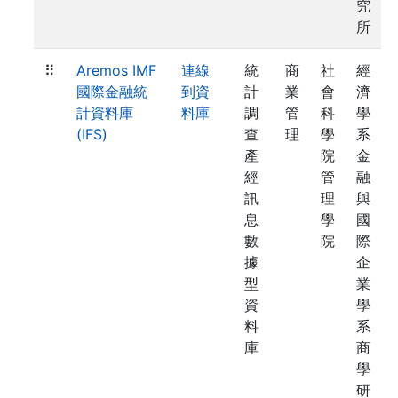
究
所
⠿
Aremos IMF
連線
統
商
社
經
國際金融統
到資
計
業
會
濟
計資料庫
料庫
調
管
科
學
(IFS)
查
理
學
系
產
院
金
經
管
融
訊
理
與
息
學
國
數
院
際
據
企
型
業
資
學
料
系
庫
商
學
研