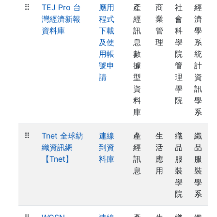
⠿
TEJ Pro 台
應用
產
商
社
經
灣經濟新報
程式
經
業
會
濟
資料庫
下載
訊
管
科
學
及使
息
理
學
系
用帳
數
院
統
號申
據
管
計
請
型
理
資
資
學
訊
料
院
學
庫
系
⠿
Tnet 全球紡
連線
產
生
織
織
織資訊網
到資
經
活
品
品
【Tnet】
料庫
訊
應
服
服
息
用
裝
裝
學
學
院
系