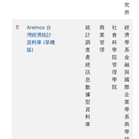
究
所
⠿
Aremos 台
統
商
社
經
灣經濟統計
計
業
會
濟
資料庫 (單機
調
管
科
學
版)
查
理
學
系
產
院
金
經
管
融
訊
理
與
息
學
國
數
院
際
據
企
型
業
資
學
料
系
庫
商
學