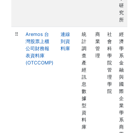
研
究
所
⠿
Aremos 台
連線
統
商
社
經
灣股票上櫃
到資
計
業
會
濟
公司財務報
料庫
調
管
科
學
表資料庫
查
理
學
系
(OTCCOMP)
產
院
金
經
管
融
訊
理
與
息
學
國
數
院
際
據
企
型
業
資
學
料
系
庫
商