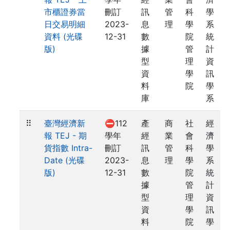
市櫃證券當
刪訂
訊
管
科
學
日交易明細
2023-
息
理
學
系
資料 (光碟
12-31
數
院
統
版)
據
管
計
型
理
資
資
學
訊
料
院
學
庫
系
⠿
臺灣經濟新
⛔112
產
商
社
經
報 TEJ - 期
學年
經
業
會
濟
貨指數 Intra-
刪訂
訊
管
科
學
Date (光碟
2023-
息
理
學
系
版)
12-31
數
院
統
據
管
計
型
理
資
資
學
訊
料
院
學