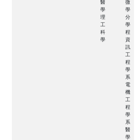
醫
微
學
學
理
分
工
學
科
程
學
資
訊
工
程
學
系
電
機
工
程
學
系
醫
學