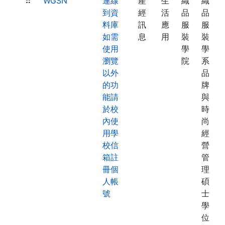
⠿
WGSN
連線
產
生
織
織
到資
經
活
品
品
料庫
訊
應
服
服
如需
息
用
裝
裝
使用
學
學
瀏覽
院
系
以外
品
的功
牌
能請
與
於校
時
內使
尚
用學
經
校信
營
箱註
管
冊個
理
人帳
碩
號
士
學
位