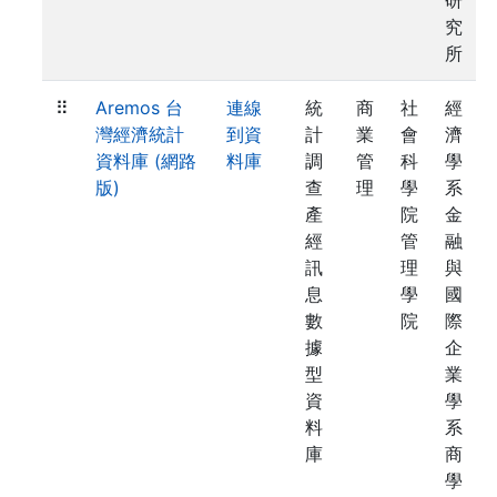
研
究
所
⠿
Aremos 台
連線
統
商
社
經
灣經濟統計
到資
計
業
會
濟
資料庫 (網路
料庫
調
管
科
學
版)
查
理
學
系
產
院
金
經
管
融
訊
理
與
息
學
國
數
院
際
據
企
型
業
資
學
料
系
庫
商
學