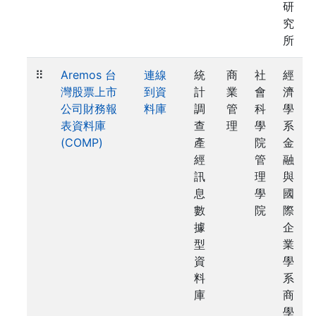
研
究
所
⠿
Aremos 台
連線
統
商
社
經
灣股票上市
到資
計
業
會
濟
公司財務報
料庫
調
管
科
學
表資料庫
查
理
學
系
(COMP)
產
院
金
經
管
融
訊
理
與
息
學
國
數
院
際
據
企
型
業
資
學
料
系
庫
商
學