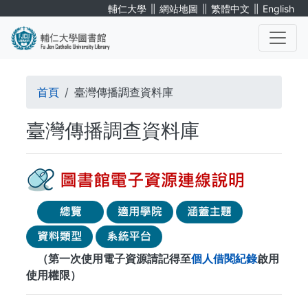
移
∥
∥
∥
輔仁大學
網站地圖
繁體中文
English
至
主
內
. . .
容
導
首頁
臺灣傳播調查資料庫
航
臺灣傳播調查資料庫
連
結
（第一次使用電子資源請記得至
個人借閱紀錄
啟用
使用權限）