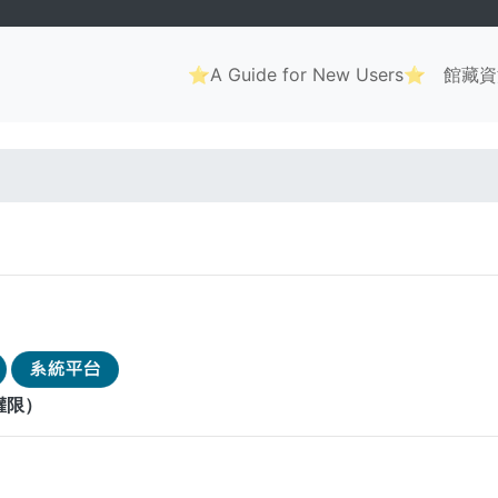
Main
⭐A Guide for New Users⭐
館藏資
navigation
. . .
權限）