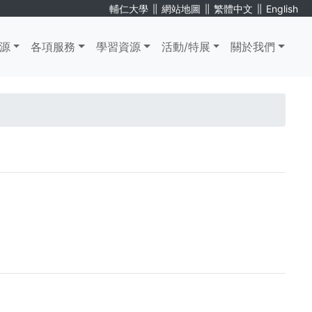
∥
∥
∥
輔仁大學
網站地圖
繁體中文
English
源
各項服務
學習資源
活動/特展
關於我們