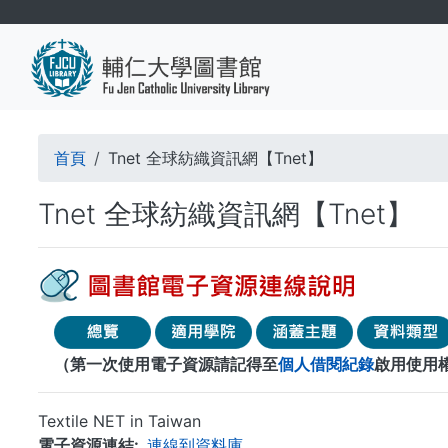
移
至
主
內
容
導
首頁
Tnet 全球紡織資訊網【Tnet】
航
Tnet 全球紡織資訊網【Tnet】
連
結
（第一次使用電子資源請記得至
個人借閱紀錄
啟用使用
Textile NET in Taiwan
電子資源連結
連線到資料庫