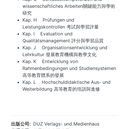
wissenschaftliches Arbeiten關鍵能力與學術
研究
Kap. H Prüfungen und
Leistungskontrollen 考試與學習評量
Kap. I Evaluation und
Qualitätsmanagement 評分與學習品質
Kap. J Organisationsentwicklung und
Lehrkultur 發展教育機構與教學文化
Kap. K Entwicklung von
Rahmenbedingungen und Studiensystemen
高等教育體系的發展
Kap. L Hochschuldidaktische Aus- und
Weiterbildung 高等教育的培訓與進修
...
出版公司
DUZ Verlags- und Medienhaus