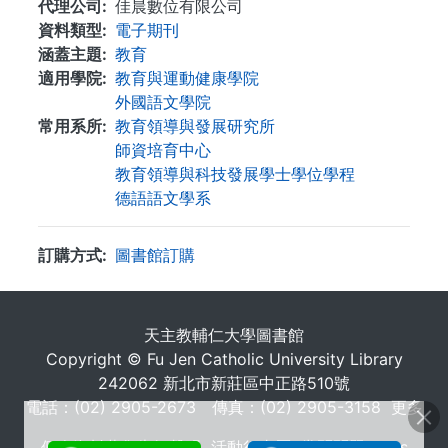
代理公司
佳晨數位有限公司
資料類型
電子期刊
涵蓋主題
教育
適用學院
教育與運動健康學院
外國語文學院
常用系所
教育領導與發展研究所
師資培育中心
教育領導與科技發展學士學位學程
德語語文學系
訂購方式
圖書館訂購
. . .
天主教輔仁大學圖書館
Copyright © Fu Jen Catholic University Library
242062 新北市新莊區中正路510號
電話：(02) 2905-2673 傳真：(02) 2905-3158
更多
個人資料蒐集告知聲明
活動行事曆
常問問題 FAQs