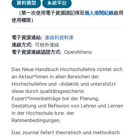
（第一次使用電子資源請記得至
個人借閱紀錄
啟用
使用權限）
電子資源連結
連線到資料庫
連線方式
可校外連線
電子資源連線認證方式
OpenAthens
Das Neue Handbuch Hochschullehre richtet sich
an Akteur*innen in allen Bereichen der
Hochschullehre und -didaktik und unterstützt
diese durch qualitätsgesicherte
Expert*innenbeiträge bei der Planung,
Gestaltung und Reflexion von Lehren und Lernen
in der Hochschule bzw. der
Rahmenbedingungen.
Das Journal liefert theoretisch und methodisch