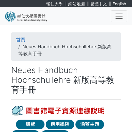
移
∥
∥
∥
輔仁大學
網站地圖
繁體中文
English
至
主
內
. . .
容
導
首頁
航
Neues Handbuch Hochschullehre 新版高
等教育手冊
連
Neues Handbuch
結
Hochschullehre 新版高等教
育手冊