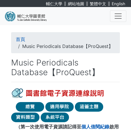
移
∥
∥
∥
輔仁大學
網站地圖
繁體中文
English
至
主
內
. . .
容
導
首頁
航
Music Periodicals Database【ProQuest】
連
Music Periodicals
結
Database【ProQuest】
（第一次使用電子資源請記得至
個人借閱紀錄
啟用