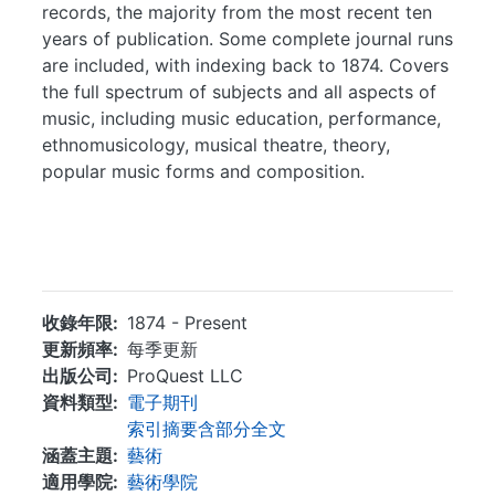
records, the majority from the most recent ten
years of publication. Some complete journal runs
are included, with indexing back to 1874. Covers
the full spectrum of subjects and all aspects of
music, including music education, performance,
ethnomusicology, musical theatre, theory,
popular music forms and composition.
...
收錄年限
1874 - Present
更新頻率
每季更新
出版公司
ProQuest LLC
資料類型
電子期刊
索引摘要含部分全文
涵蓋主題
藝術
適用學院
藝術學院