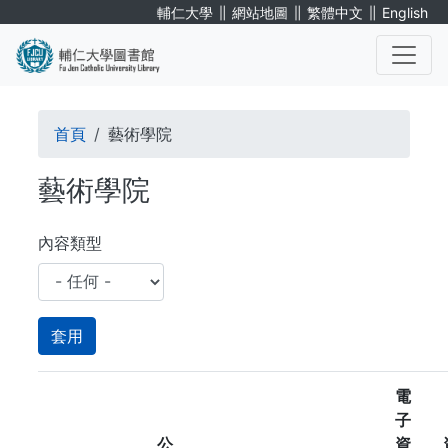
移
∥
∥
∥
輔仁大學
網站地圖
繁體中文
English
至
主
內
. . .
容
導
首頁
藝術學院
航
藝術學院
連
結
內容類型
電
子
公
資