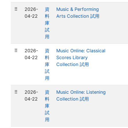
⠿
2026-
資
Music & Performing
04-22
料
Arts Collection 試用
庫
試
用
⠿
2026-
資
Music Online: Classical
04-22
料
Scores Library
庫
Collection 試用
試
用
⠿
2026-
資
Music Online: Listening
04-22
料
Collection 試用
庫
試
用