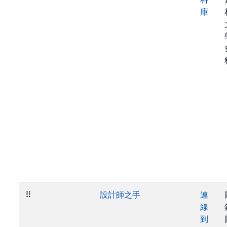
庫
⠿
設計師之手
連
線
到