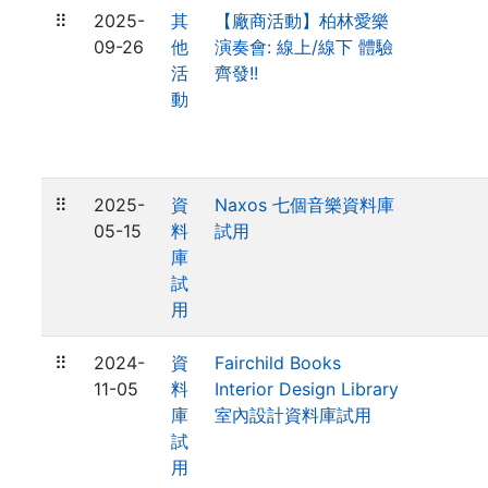
⠿
2025-
其
【廠商活動】柏林愛樂
09-26
他
演奏會: 線上/線下 體驗
活
齊發!!
動
⠿
2025-
資
Naxos 七個音樂資料庫
05-15
料
試用
庫
試
用
⠿
2024-
資
Fairchild Books
11-05
料
Interior Design Library
庫
室內設計資料庫試用
試
用