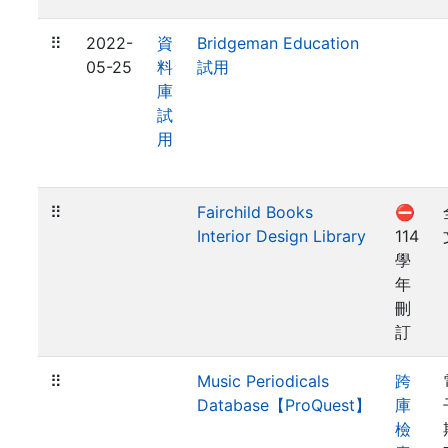
⠿
2022-
資
Bridgeman Education
05-25
料
試用
庫
試
用
⠿
Fairchild Books
⛔
Interior Design Library
114
學
年
刪
訂
⠿
Music Periodicals
跨
Database【ProQuest】
庫
檢