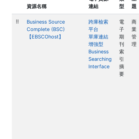
資源名稱
連結
型
題
⠿
Business Source
跨庫檢索
電
商
Complete (BSC)
平台
子
業
【EBSCOhost】
單庫連結
期
管
增強型
刊
理
Business
索
Searching
引
Interface
摘
要