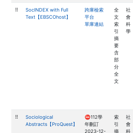
⠿
SocINDEX with Full
跨庫檢索
全
社
Text【EBSCOhost】
平台
文
會
單庫連結
索
科
引
學
摘
要
含
部
分
全
文
⠿
Sociological
⛔112學
索
社
Abstracts【ProQuest】
年刪訂
引
會
2023-12-
摘
科