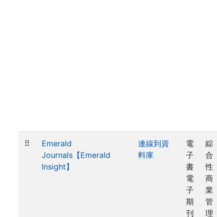
⠿
Emerald
連線到資
電
綜
Journals【Emerald
料庫
子
合
Insight】
書
性
電
商
子
業
期
管
刊
理