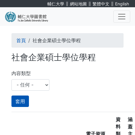
移
∥
∥
∥
輔仁大學
網站地圖
繁體中文
English
至
主
內
. . .
容
導
首頁
社會企業碩士學位學程
航
社會企業碩士學位學程
連
結
內容類型
資
涵
料
蓋
電子資源
類
主