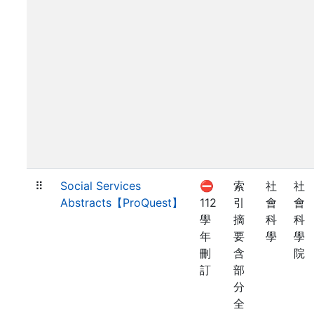
⠿
Social Services
⛔
索
社
社
Abstracts【ProQuest】
112
引
會
會
學
摘
科
科
年
要
學
學
刪
含
院
訂
部
分
全