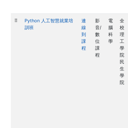
⠿
Python 人工智慧就業培
連
影
電
全
訓班
線
音/
腦
校
到
數
科
理
課
位
學
工
程
課
學
程
院
民
生
學
院