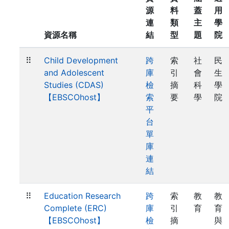
源
料
蓋
用
連
類
主
學
資源名稱
結
型
題
院
⠿
Child Development
跨
索
社
民
and Adolescent
庫
引
會
生
Studies (CDAS)
檢
摘
科
學
【EBSCOhost】
索
要
學
院
平
台
單
庫
連
結
⠿
Education Research
跨
索
教
教
Complete (ERC)
庫
引
育
育
【EBSCOhost】
檢
摘
與