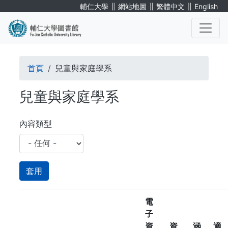
移
∥
∥
∥
輔仁大學
網站地圖
繁體中文
English
至
主
內
. . .
容
導
首頁
兒童與家庭學系
航
兒童與家庭學系
連
結
內容類型
電
子
資
資
涵
適