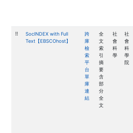
⠿
SocINDEX with Full
跨
全
社
社
Text【EBSCOhost】
庫
文
會
會
檢
索
科
科
索
引
學
學
平
摘
院
台
要
單
含
庫
部
連
分
結
全
文