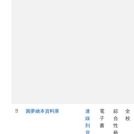
⠿
圓夢繪本資料庫
連
電
綜
全
線
子
合
校
到
書
性
資
藝