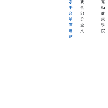
索
要
運
平
含
動
台
部
健
單
分
康
庫
全
學
連
文
院
結