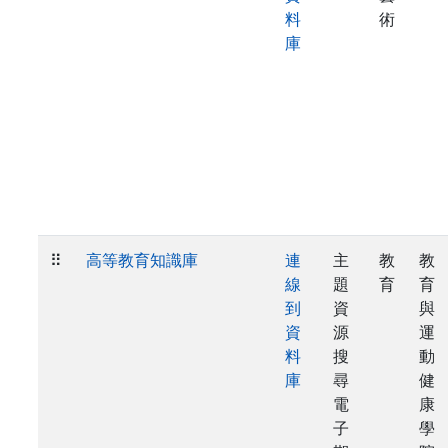
料
術
庫
⠿
高等教育知識庫
連
主
教
教
線
題
育
育
到
資
與
資
源
運
料
搜
動
庫
尋
健
電
康
子
學