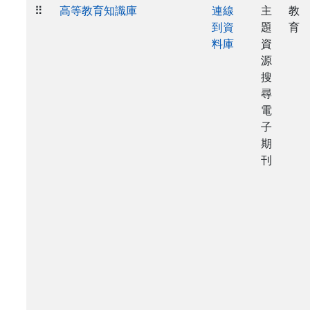
⠿
高等教育知識庫
連線
主
教
到資
題
育
料庫
資
源
搜
尋
電
子
期
刊