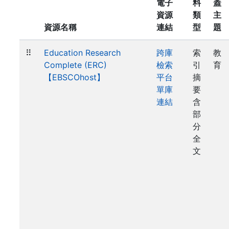
電子
料
蓋
資源
類
主
資源名稱
連結
型
題
⠿
Education Research
跨庫
索
教
Complete (ERC)
檢索
引
育
【EBSCOhost】
平台
摘
單庫
要
連結
含
部
分
全
文