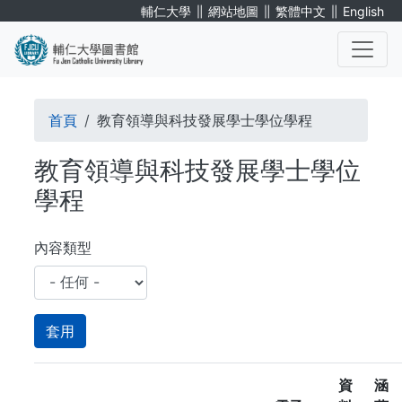
移
∥
∥
∥
輔仁大學
網站地圖
繁體中文
English
至
主
內
. . .
容
導
首頁
教育領導與科技發展學士學位學程
航
教育領導與科技發展學士學位
連
學程
結
內容類型
資
涵