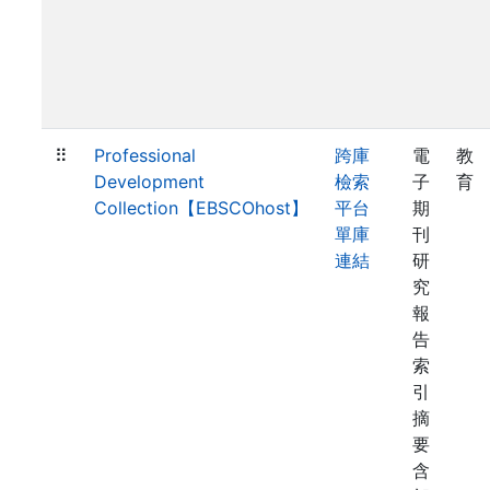
⠿
Professional
跨庫
電
教
Development
檢索
子
育
Collection【EBSCOhost】
平台
期
單庫
刊
連結
研
究
報
告
索
引
摘
要
含