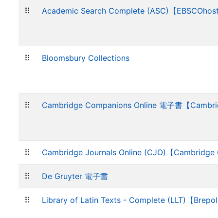
⠿
Academic Search Complete (ASC)【EBSCOhos
⠿
Bloomsbury Collections
⠿
Cambridge Companions Online 電子書【Cambri
⠿
Cambridge Journals Online (CJO)【Cambridge
⠿
De Gruyter 電子書
⠿
Library of Latin Texts - Complete (LLT)【Brepo