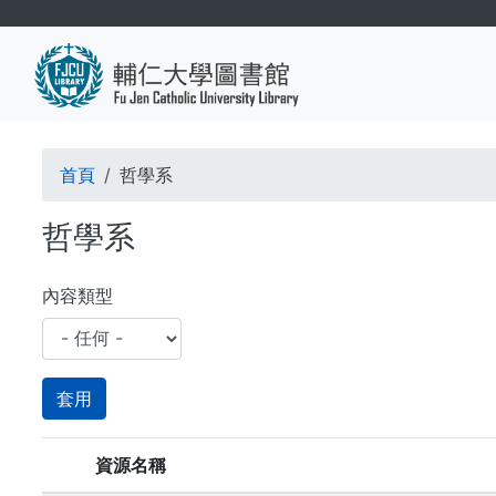
移
至
主
內
容
導
首頁
哲學系
航
哲學系
連
結
內容類型
資源名稱