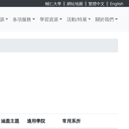
∥
∥
∥
輔仁大學
網站地圖
繁體中文
English
源
各項服務
學習資源
活動/特展
關於我們
涵蓋主題
適用學院
常用系所