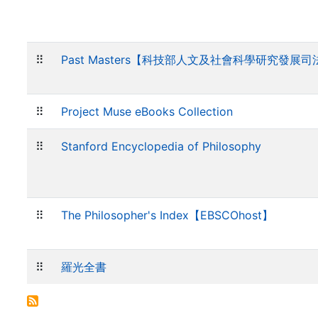
⠿
Past Masters【科技部人文及社會科學研究發展
⠿
Project Muse eBooks Collection
⠿
Stanford Encyclopedia of Philosophy
⠿
The Philosopher's Index【EBSCOhost】
⠿
羅光全書