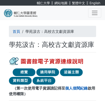
移
∥
∥
∥
輔仁大學
網站地圖
繁體中文
English
至
主
內
. . .
容
導
首頁
學苑汲古：高校古文獻資源庫
航
學苑汲古：高校古文獻資源庫
連
結
（第一次使用電子資源請記得至
個人借閱紀錄
啟用
使用權限）