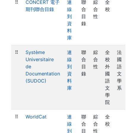
⠿
CONCERT 電子
連
聯
綜
全
期刊聯合目錄
線
合
合
校
到
目
性
資
錄
料
庫
⠿
Système
連
聯
綜
全
法
Universitaire
線
合
合
校
國
de
到
目
性
外
語
Documentation
資
錄
國
文
(SUDOC)
料
語
學
庫
文
系
學
院
⠿
WorldCat
連
聯
綜
全
線
合
合
校
到
目
性