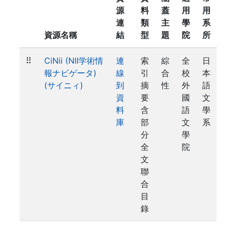
源
料
蓋
用
用
連
類
主
學
系
資源名稱
結
型
題
院
所
⠿
CiNii (NII学術情
連
索
綜
全
日
報ナビゲータ)
線
引
合
校
本
(サイニィ)
到
摘
性
外
語
資
要
國
文
料
含
語
學
庫
部
文
系
分
學
全
院
文
聯
合
目
錄