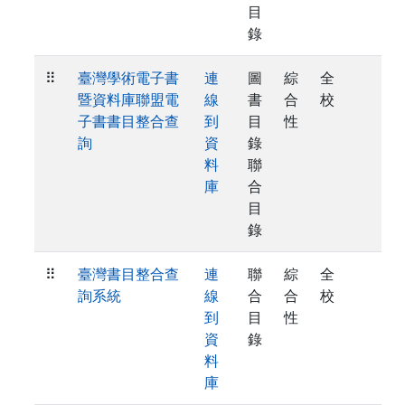
目
錄
⠿
臺灣學術電子書
連
圖
綜
全
暨資料庫聯盟電
線
書
合
校
子書書目整合查
到
目
性
詢
資
錄
料
聯
庫
合
目
錄
⠿
臺灣書目整合查
連
聯
綜
全
詢系統
線
合
合
校
到
目
性
資
錄
料
庫