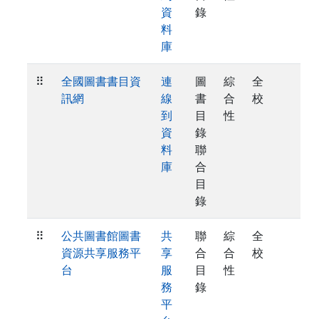
資
錄
料
庫
⠿
全國圖書書目資
連
圖
綜
全
訊網
線
書
合
校
到
目
性
資
錄
料
聯
庫
合
目
錄
⠿
公共圖書館圖書
共
聯
綜
全
資源共享服務平
享
合
合
校
台
服
目
性
務
錄
平