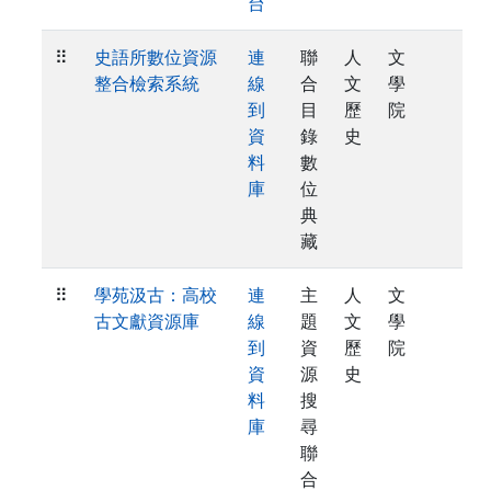
台
⠿
史語所數位資源
連
聯
人
文
整合檢索系統
線
合
文
學
到
目
歷
院
資
錄
史
料
數
庫
位
典
藏
⠿
學苑汲古：高校
連
主
人
文
古文獻資源庫
線
題
文
學
到
資
歷
院
資
源
史
料
搜
庫
尋
聯
合