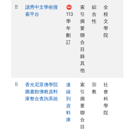
⠿
讀秀中文學術搜
⛔
索
綜
全
索平台
113
引
合
校
學
摘
性
文
年
要
學
刪
聯
院
訂
合
目
錄
其
他
⠿
香光尼眾佛學院
連
索
宗
社
圖書館佛教資料
線
引
教
會
庫整合查詢系統
到
摘
科
資
要
學
料
聯
院
庫
合
目