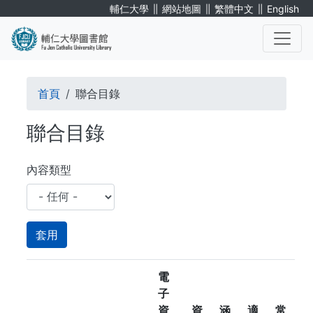
移
∥
∥
∥
輔仁大學
網站地圖
繁體中文
English
至
主
內
. . .
容
導
首頁
聯合目錄
航
聯合目錄
連
結
內容類型
電
子
資
資
涵
適
常