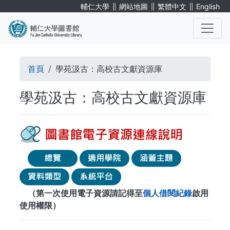
移
∥
∥
∥
輔仁大學
網站地圖
繁體中文
English
至
主
內
. . .
容
導
首頁
學苑汲古：高校古文獻資源庫
航
學苑汲古：高校古文獻資源庫
連
結
（第一次使用電子資源請記得至
個人借閱紀錄
啟用
使用權限）