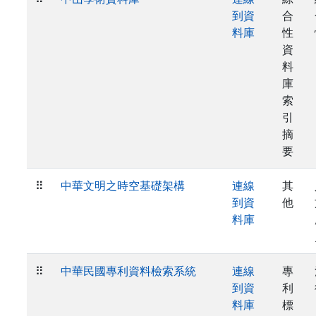
到資
合
料庫
性
資
料
庫
索
引
摘
要
⠿
中華文明之時空基礎架構
連線
其
到資
他
料庫
⠿
中華民國專利資料檢索系統
連線
專
到資
利
料庫
標