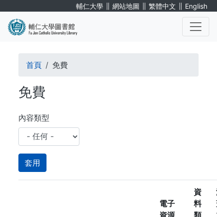
移
∥
∥
∥
輔仁大學
網站地圖
繁體中文
English
至
主
內
. . .
容
導
首頁
免費
航
免費
連
結
內容類型
資
電子
料
資源
類