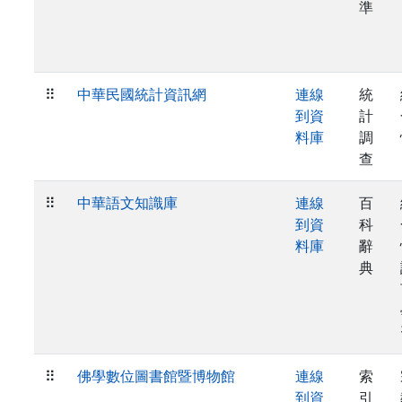
準
⠿
中華民國統計資訊網
連線
統
到資
計
料庫
調
查
⠿
中華語文知識庫
連線
百
到資
科
料庫
辭
典
⠿
佛學數位圖書館暨博物館
連線
索
到資
引