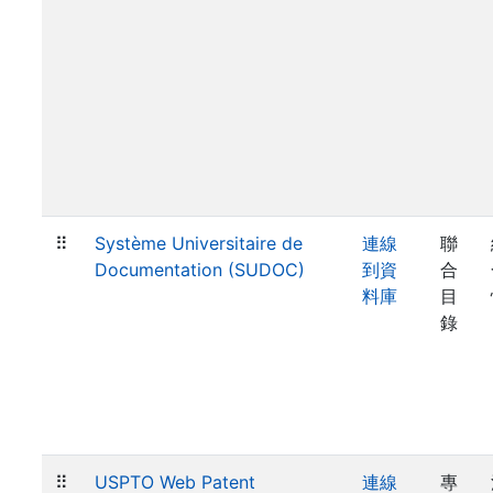
⠿
Système Universitaire de
連線
聯
Documentation (SUDOC)
到資
合
料庫
目
錄
⠿
USPTO Web Patent
連線
專