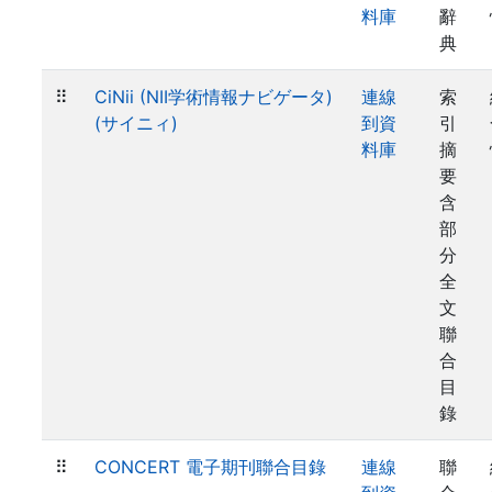
料庫
辭
典
⠿
CiNii (NII学術情報ナビゲータ)
連線
索
(サイニィ)
到資
引
料庫
摘
要
含
部
分
全
文
聯
合
目
錄
⠿
CONCERT 電子期刊聯合目錄
連線
聯