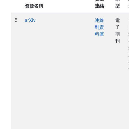
資源名稱
連結
型
⠿
arXiv
連線
電
到資
子
料庫
期
刊