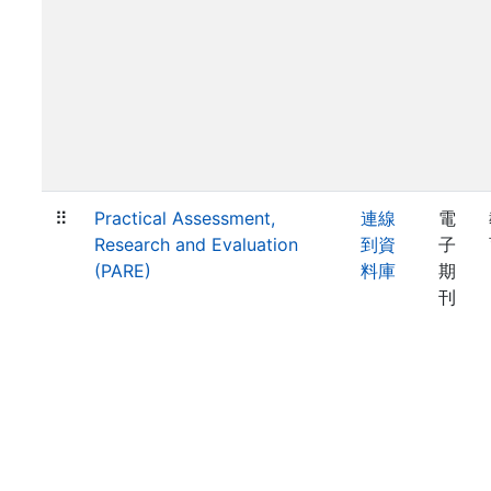
⠿
Practical Assessment,
連線
電
Research and Evaluation
到資
子
(PARE)
料庫
期
刊