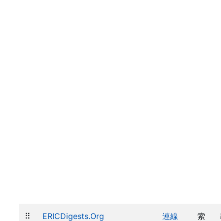
⠿
ERICDigests.Org
連線
索