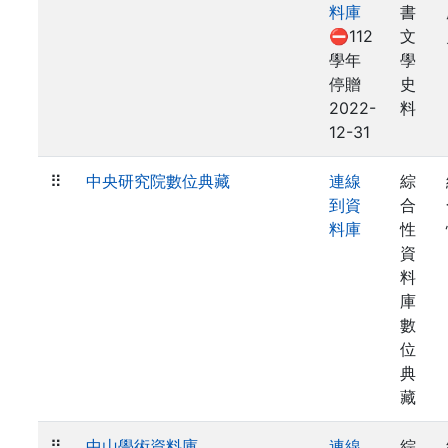
料庫
書
⛔112
文
學年
學
停贈
史
2022-
料
12-31
⠿
中央研究院數位典藏
連線
綜
到資
合
料庫
性
資
料
庫
數
位
典
藏
⠿
中山學術資料庫
連線
綜