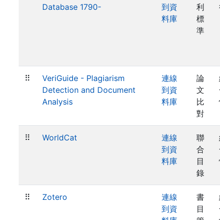
Database 1790-
到資
利
料庫
標
準
⠿
VeriGuide - Plagiarism
連線
論
Detection and Document
到資
文
Analysis
料庫
比
對
⠿
WorldCat
連線
聯
到資
合
料庫
目
錄
⠿
Zotero
連線
書
到資
目