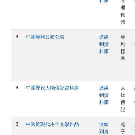
料庫
管
理
軟
體
⠿
中國專利公布公告
連線
專
到資
利
料庫
標
準
⠿
中國歷代人物傳記資料庫
連線
人
到資
物
料庫
傳
記
⠿
中國近現代本土文學作品
連線
電
到資
子