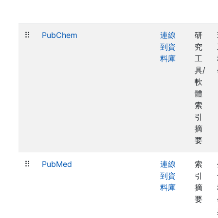
⠿
PubChem
連線
研
到資
究
料庫
工
具/
軟
體
索
引
摘
要
⠿
PubMed
連線
索
到資
引
料庫
摘
要