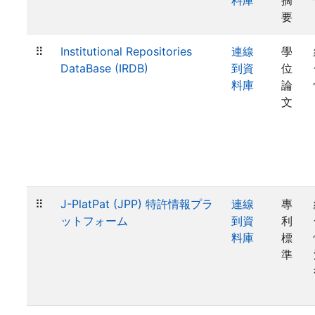
料庫
摘
要
⠿
Institutional Repositories
連線
學
DataBase (IRDB)
到資
位
料庫
論
文
⠿
J-PlatPat (JPP) 特許情報プラ
連線
專
ットフォーム
到資
利
料庫
標
準