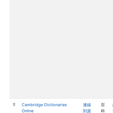
⠿
Cambridge Dictionaries
連線
百
Online
到資
科