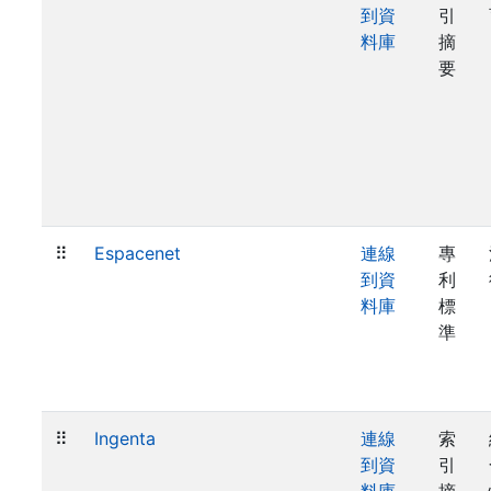
到資
引
料庫
摘
要
⠿
Espacenet
連線
專
到資
利
料庫
標
準
⠿
Ingenta
連線
索
到資
引