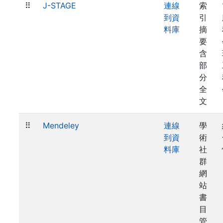
⠿
J-STAGE
連線
索
到資
引
料庫
摘
要
含
部
分
全
文
⠿
Mendeley
連線
學
到資
術
料庫
社
群
網
站
書
目
管