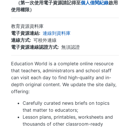
（第一次使用電子資源請記得至
個人借閱紀錄
啟用
使用權限）
教育資源資料庫
電子資源連結
連線到資料庫
連線方式
可校外連線
電子資源連線認證方式
無須認證
Education World is a complete online resource
that teachers, administrators and school staff
can visit each day to find high-quality and in-
depth original content. We update the site daily,
offering:
Carefully curated news briefs on topics
that matter to educators;
Lesson plans, printables, worksheets and
thousands of other classroom-ready