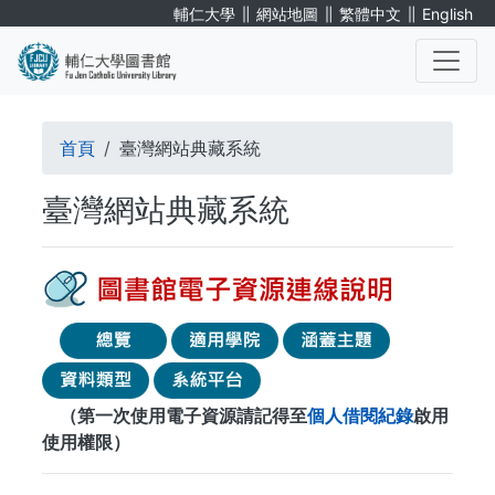
移
∥
∥
∥
輔仁大學
網站地圖
繁體中文
English
至
主
內
. . .
容
導
首頁
臺灣網站典藏系統
航
臺灣網站典藏系統
連
結
（第一次使用電子資源請記得至
個人借閱紀錄
啟用
使用權限）