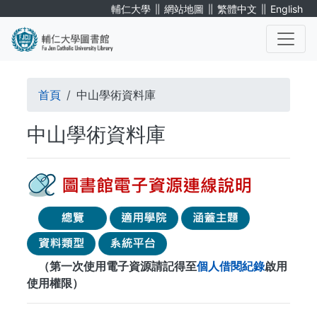
移
∥
∥
∥
輔仁大學
網站地圖
繁體中文
English
至
主
內
. . .
容
導
首頁
中山學術資料庫
航
中山學術資料庫
連
結
（第一次使用電子資源請記得至
個人借閱紀錄
啟用
使用權限）