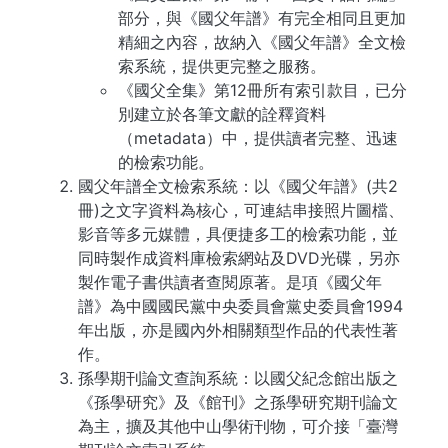
部分，與《國父年譜》有完全相同且更加
精細之內容，故納入《國父年譜》全文檢
索系統，提供更完整之服務。
《國父全集》第12冊所有索引款目，已分
別建立於各筆文獻的詮釋資料
（metadata）中，提供讀者完整、迅速
的檢索功能。
國父年譜全文檢索系統：以《國父年譜》(共2
冊)之文字資料為核心，可連結串接照片圖檔、
影音等多元媒體，具便捷多工的檢索功能，並
同時製作成資料庫檢索網站及DVD光碟，另亦
製作電子書供讀者查閱原著。是項《國父年
譜》為中國國民黨中央委員會黨史委員會1994
年出版，亦是國內外相關類型作品的代表性著
作。
孫學期刊論文查詢系統：以國父紀念館出版之
《孫學研究》及《館刊》之孫學研究期刊論文
為主，擴及其他中山學術刊物，可介接「臺灣