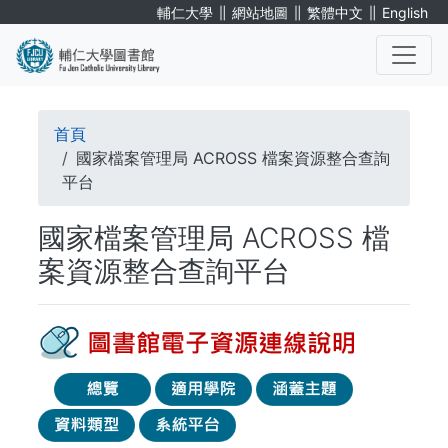
移
∥
∥
∥
輔仁大學
網站地圖
繁體中文
English
至
主
內
. . .
容
導
首頁
航
國家檔案管理局 ACROSS 檔案資源整合查詢
平台
連
國家檔案管理局 ACROSS 檔
結
案資源整合查詢平台