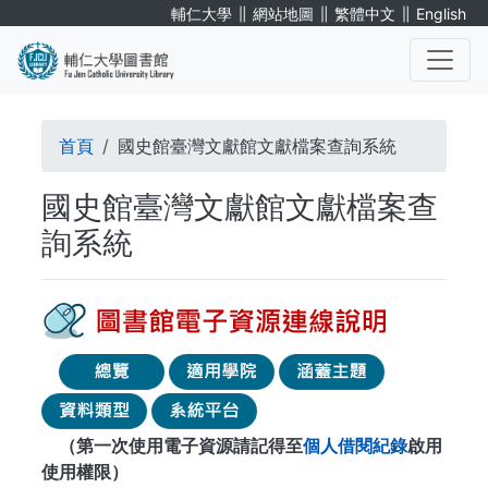
移
∥
∥
∥
輔仁大學
網站地圖
繁體中文
English
至
主
內
. . .
容
導
首頁
國史館臺灣文獻館文獻檔案查詢系統
航
國史館臺灣文獻館文獻檔案查
連
詢系統
結
（第一次使用電子資源請記得至
個人借閱紀錄
啟用
使用權限）