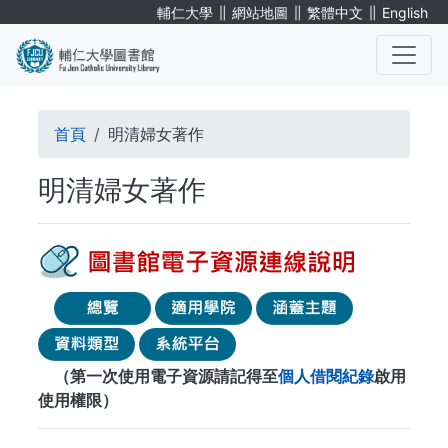
移
∥
∥
∥
輔仁大學
網站地圖
繁體中文
English
至
主
內
. . .
容
導
首頁
明清婦女著作
航
明清婦女著作
連
結
（第一次使用電子資源請記得至
個人借閱紀錄
啟用
使用權限）