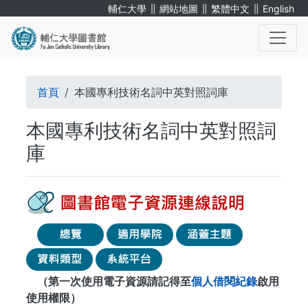
移
∥
∥
∥
輔仁大學
網站地圖
繁體中文
English
至
主
內
. . .
容
導
首頁
本國專利技術名詞中英對照詞庫
航
本國專利技術名詞中英對照詞
連
庫
結
（第一次使用電子資源請記得至
個人借閱紀錄
啟用
使用權限）