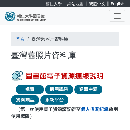
移
∥
∥
∥
輔仁大學
網站地圖
繁體中文
English
至
主
內
. . .
容
導
首頁
臺灣舊照片資料庫
航
臺灣舊照片資料庫
連
結
（第一次使用電子資源請記得至
個人借閱紀錄
啟用
使用權限）