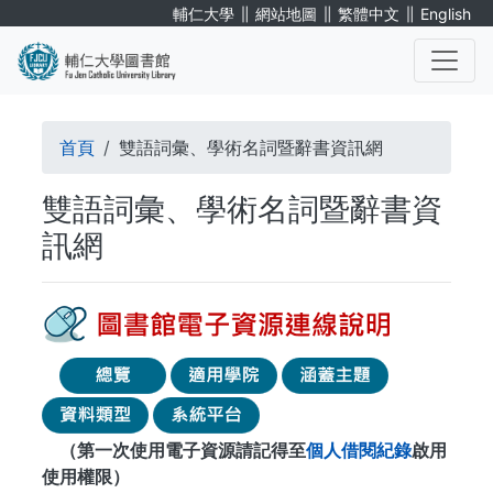
移
∥
∥
∥
輔仁大學
網站地圖
繁體中文
English
至
主
內
. . .
容
導
首頁
雙語詞彙、學術名詞暨辭書資訊網
航
雙語詞彙、學術名詞暨辭書資
連
訊網
結
（第一次使用電子資源請記得至
個人借閱紀錄
啟用
使用權限）