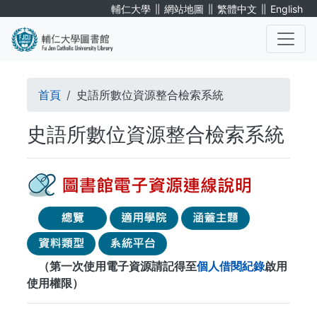
移
∥
∥
∥
輔仁大學
網站地圖
繁體中文
English
至
主
內
. . .
容
導
首頁
史語所數位資源整合檢索系統
航
史語所數位資源整合檢索系統
連
結
（第一次使用電子資源請記得至
個人借閱紀錄
啟用
使用權限）