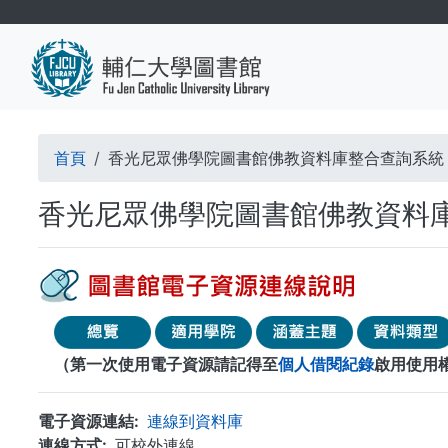
移
至
主
內
容
導
首頁
香光尼眾佛學院圖書館佛教資料庫整合查詢系統
航
香光尼眾佛學院圖書館佛教資料
連
結
（第一次使用電子資源請記得至
個人借閱紀錄
啟用使用
電子資源連結
連線到資料庫
連線方式
可校外連線