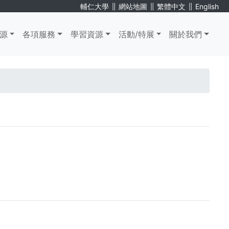
∥
∥
∥
輔仁大學
網站地圖
繁體中文
English
源
各項服務
學習資源
活動/特展
關於我們