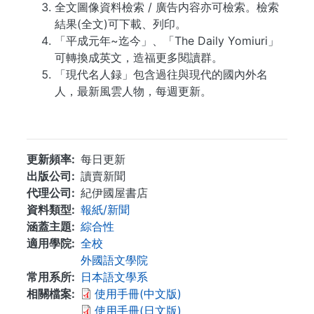
全文圖像資料檢索 / 廣告内容亦可檢索。檢索
結果(全文)可下載、列印。
「平成元年~迄今」、「The Daily Yomiuri」
可轉換成英文，造福更多閱讀群。
「現代名人録」包含過往與現代的國內外名
人，最新風雲人物，每週更新。
...
更新頻率
每日更新
出版公司
讀賣新聞
代理公司
紀伊國屋書店
資料類型
報紙/新聞
涵蓋主題
綜合性
適用學院
全校
外國語文學院
常用系所
日本語文學系
相關檔案
使用手冊(中文版)
使用手冊(日文版)