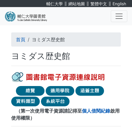
移
∥
∥
∥
輔仁大學
網站地圖
繁體中文
English
至
主
內
. . .
容
導
首頁
ヨミダス歴史館
航
ヨミダス歴史館
連
結
（第一次使用電子資源請記得至
個人借閱紀錄
啟用
使用權限）