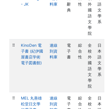
- JK
料庫
辭
性
外
語
典
國
文
語
學
文
系
學
院
⠿
KinoDen 電
連線
電
綜
全
日
子書 (紀伊國
到資
子
合
校
本
屋書店学術
料庫
書
性
外
語
電子図書館)
國
文
語
學
文
系
學
院
⠿
MEL 丸善雄
連線
電
綜
全
日
松堂日文學
到資
子
合
校
本