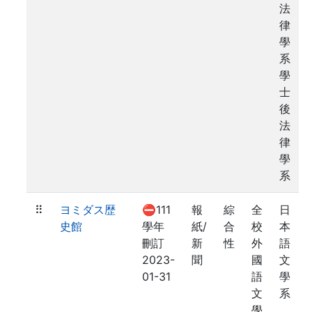
法
律
學
系
學
士
後
法
律
學
系
⠿
ヨミダス歴
⛔111
報
綜
全
日
史館
學年
紙/
合
校
本
刪訂
新
性
外
語
2023-
聞
國
文
01-31
語
學
文
系
學