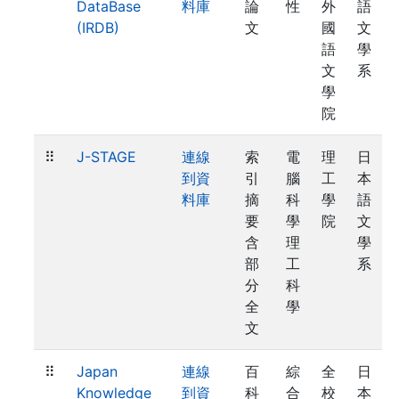
DataBase
料庫
論
性
外
語
(IRDB)
文
國
文
語
學
文
系
學
院
⠿
J-STAGE
連線
索
電
理
日
到資
引
腦
工
本
料庫
摘
科
學
語
要
學
院
文
含
理
學
部
工
系
分
科
全
學
文
⠿
Japan
連線
百
綜
全
日
Knowledge
到資
科
合
校
本