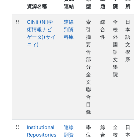
資源名稱
連結
型
題
院
所
⠿
CiNii (NII学
連線
索
綜
全
日
術情報ナビ
到資
引
合
校
本
ゲータ)(サイ
料庫
摘
性
外
語
ニィ)
要
國
文
含
語
學
部
文
系
分
學
全
院
文
聯
合
目
錄
⠿
Institutional
連線
學
綜
全
日
Repositories
到資
位
合
校
本