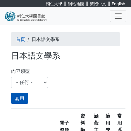
移
∥
∥
∥
輔仁大學
網站地圖
繁體中文
English
至
主
內
. . .
容
導
首頁
日本語文學系
航
日本語文學系
連
結
內容類型
資
涵
適
常
電子
料
蓋
用
用
資源
類
主
學
系