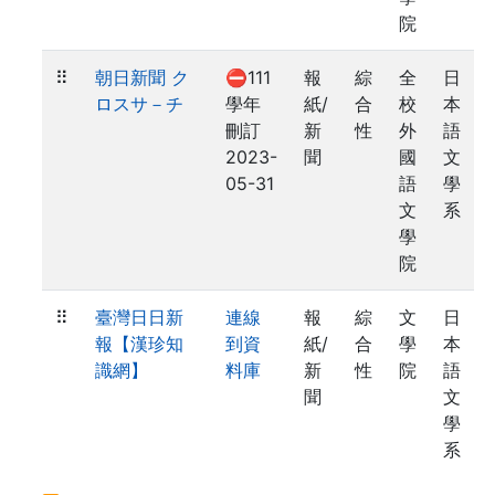
院
⠿
朝日新聞 ク
⛔111
報
綜
全
日
ロスサ－チ
學年
紙/
合
校
本
刪訂
新
性
外
語
2023-
聞
國
文
05-31
語
學
文
系
學
院
⠿
臺灣日日新
連線
報
綜
文
日
報【漢珍知
到資
紙/
合
學
本
識網】
料庫
新
性
院
語
聞
文
學
系