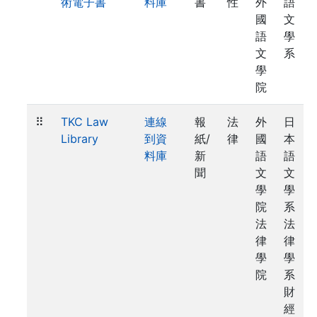
術電子書
料庫
書
性
外
語
國
文
語
學
文
系
學
院
⠿
TKC Law
連線
報
法
外
日
Library
到資
紙/
律
國
本
料庫
新
語
語
聞
文
文
學
學
院
系
法
法
律
律
學
學
院
系
財
經