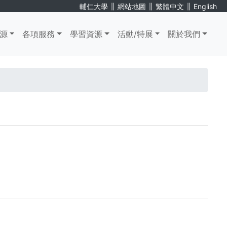
∥
∥
∥
輔仁大學
網站地圖
繁體中文
English
源
各項服務
學習資源
活動/特展
關於我們