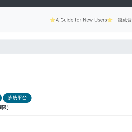
Main
⭐A Guide for New Users⭐
館藏資
navigation
. . .
權限）